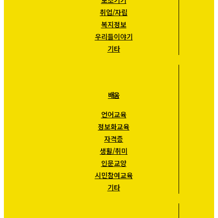
취업/자립
복지정보
우리들이야기
기타
배움
언어교육
정보화교육
자격증
생활/취미
인문교양
시민참여교육
기타