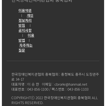
이용약관
개인
｜
정보처리
방침
｜
공지사항
이용
｜
방법
｜
자주하는
질문
한국장애인복지관협회 충북협회 : 충청북도 충주시 도장관주
로 34-17
대표자명 : 이 승 한 이메일 : cbrorkr@hanmail.net
대표번호 : 043-856-1100 / 팩스번호 : 043-856-1103
COPYRIGHTⓒ 2022 한국장애인복지관협회 충북협회 ALL
RIGHTS RESERVED.