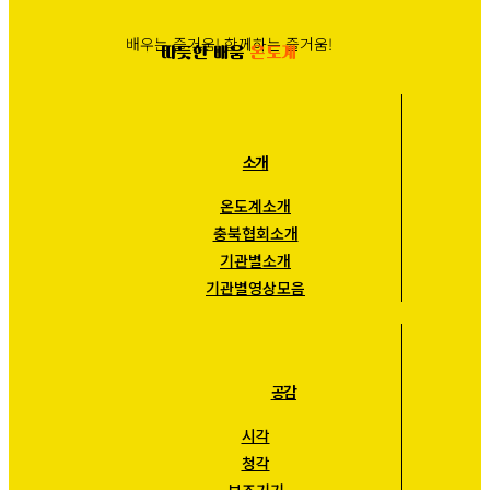
배우는 즐거움! 함께하는 즐거움!
따듯한 배움
온도계
소개
온도계소개
충북협회소개
기관별소개
기관별영상모음
공감
시각
청각
보조기기