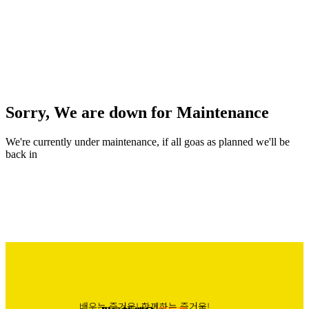
Sorry, We are down for
Maintenance
We're currently under maintenance, if all goas as planned we'll be
back in
배우는 즐거움! 함께하는 즐거움!