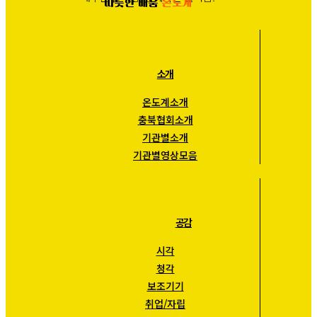
따듯한 배움
온도계
소개
온도계소개
충북협회소개
기관별소개
기관별영상모음
공감
시각
청각
보조기기
취업/자립