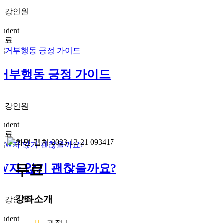
0
수강인원
0
student
무료
거부행동 긍정 가이드
0
수강인원
0
student
무료
W자 앉기 괜찮을까요?
무료
0
강좌소개
수강인원
0
student
과정
1