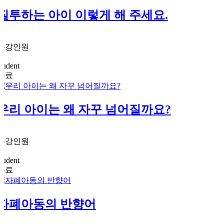
질투하는 아이 이렇게 해 주세요.
0
수강인원
1
student
무료
우리 아이는 왜 자꾸 넘어질까요?
0
수강인원
1
student
무료
자폐아동의 반향어