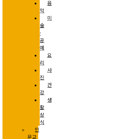
음
악
미
술
·
공
예
요
리
사
진
건
강
생
활
상
식
인
문교