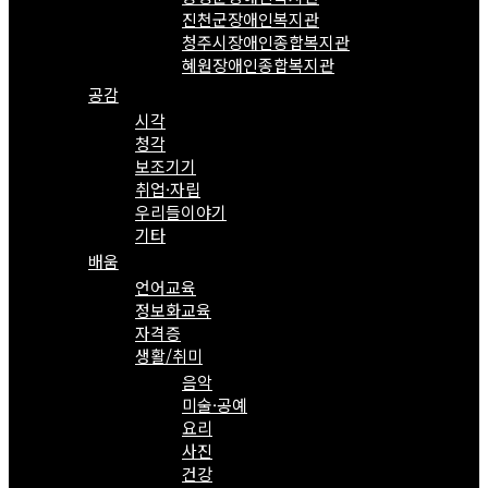
진천군장애인복지관
청주시장애인종합복지관
혜원장애인종합복지관
공감
시각
청각
보조기기
취업·자립
우리들이야기
기타
배움
언어교육
정보화교육
자격증
생활/취미
음악
미술·공예
요리
사진
건강