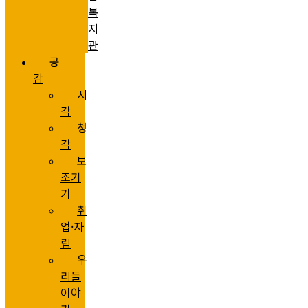
복
지
관
공
감
시
각
청
각
보
조기
기
취
업·자
립
우
리들
이야