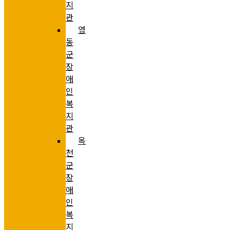
지
관
영
동
군
장
애
인
복
지
관
옥
천
군
장
애
인
복
지