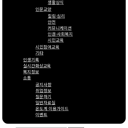
생활상식
인문교양
힐링·심리
안전
커뮤니케이션
인권·사회복지
시민교육
시민참여교육
기타
인생기록
실시간화상교육
복지정보
소통
공지사항
취업정보
질문하기
일반자료실
온도계 이용가이드
이벤트