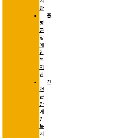
지
관
증
평
군
장
애
인
복
지
관
진
천
군
장
애
인
복
지