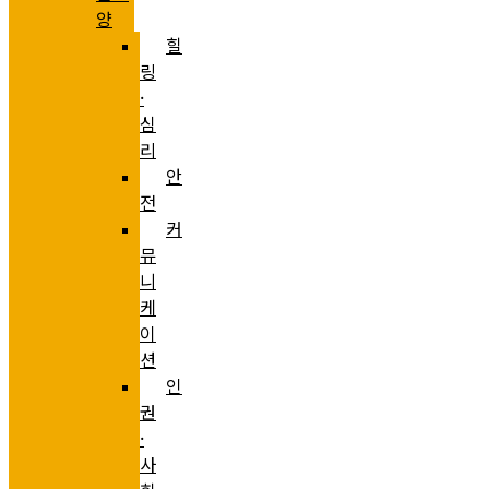
양
힐
링
·
심
리
안
전
커
뮤
니
케
이
션
인
권
·
사