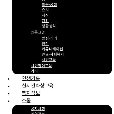
미술·공예
요리
사진
건강
생활상식
인문교양
힐링·심리
안전
커뮤니케이션
인권·사회복지
시민교육
시민참여교육
기타
인생기록
실시간화상교육
복지정보
소통
공지사항
취업정보