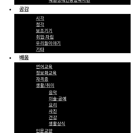
공감
시각
청각
보조기기
취업·자립
우리들이야기
기타
배움
언어교육
정보화교육
자격증
생활/취미
음악
미술·공예
요리
사진
건강
생활상식
인문교양