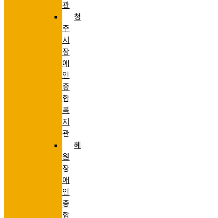
관
청
주
시
장
애
인
종
합
복
지
관
혜
원
장
애
인
종
합