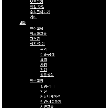
보조기기
취업·자립
우리들이야기
기타
배움
언어교육
정보화교육
자격증
생활/취미
음악
미술·공예
요리
사진
건강
생활상식
인문교양
힐링·심리
안전
커뮤니케이션
인권·사회복지
시민교육