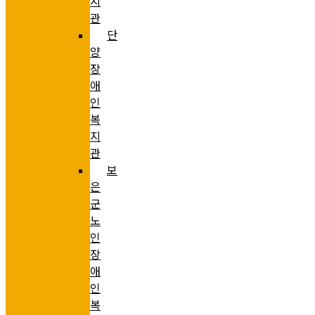
지
관
단
양
장
애
인
복
지
관
보
은
군
노
인
장
애
인
복