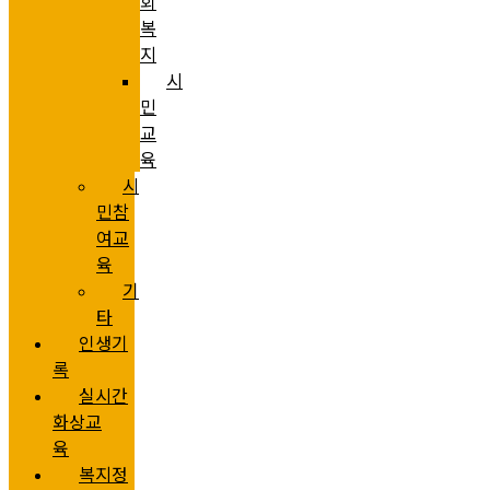
회
복
지
시
민
교
육
시
민참
여교
육
기
타
인생기
록
실시간
화상교
육
복지정