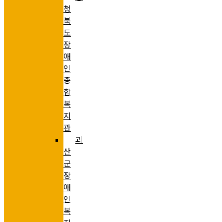
청
북
도
장
애
인
종
합
복
지
관
괴
산
군
장
애
인
복