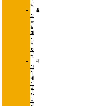
관
음
성
군
장
애
인
복
지
관
제
천
장
애
인
종
합
복