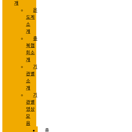
개
온
도계
소
개
충
북협
회소
개
기
관별
소
개
기
관별
영상
모
음
충