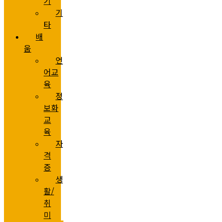
기
기
타
배
움
언
어교
육
정
보화
교
육
자
격
증
생
활/
취
미