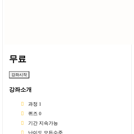
무료
강좌시작
강좌소개
과정
1
퀴즈
0
기간
지속가능
난이도
모든수준