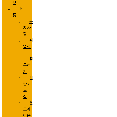
보
소
통
공
지사
항
취
업정
보
질
문하
기
일
반자
료
실
온
도계
이용