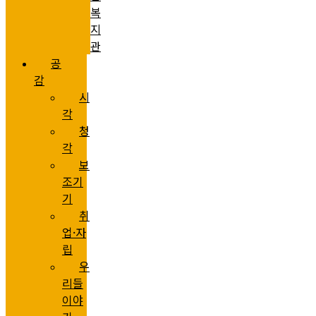
복
지
관
공
감
시
각
청
각
보
조기
기
취
업·자
립
우
리들
이야