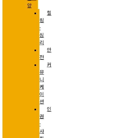
양
힐
링
·
심
리
안
전
커
뮤
니
케
이
션
인
권
·
사