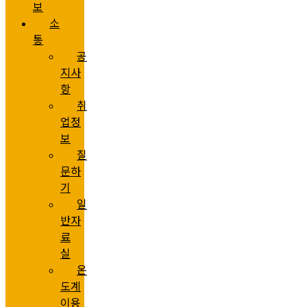
보
소
통
공
지사
항
취
업정
보
질
문하
기
일
반자
료
실
온
도계
이용