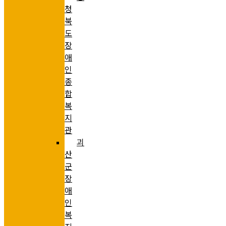
청
북
도
장
애
인
종
합
복
지
관
괴
산
군
장
애
인
복