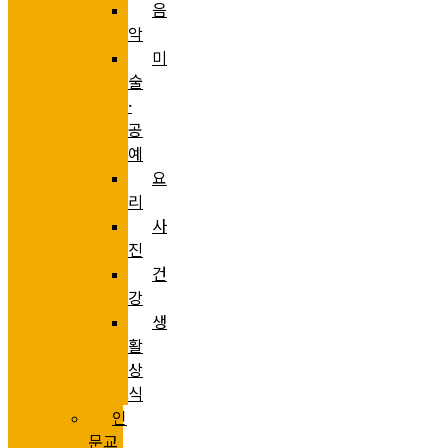
음
악
미
술
·
공
예
요
리
사
진
건
강
생
활
상
식
인
문교