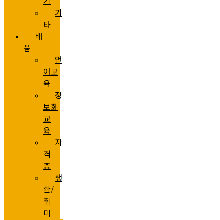
기
기
타
배
움
언
어교
육
정
보화
교
육
자
격
증
생
활/
취
미