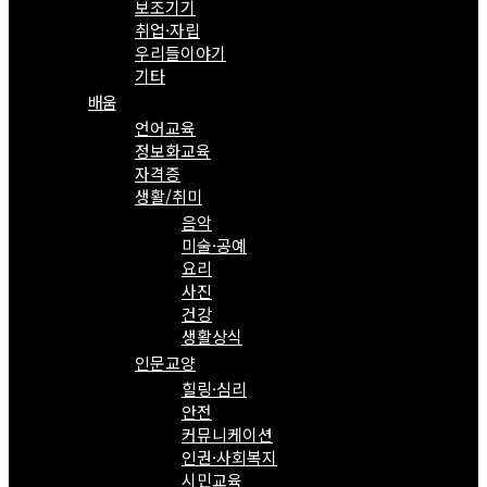
보조기기
취업·자립
우리들이야기
기타
배움
언어교육
정보화교육
자격증
생활/취미
음악
미술·공예
요리
사진
건강
생활상식
인문교양
힐링·심리
안전
커뮤니케이션
인권·사회복지
시민교육