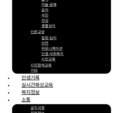
미술·공예
요리
사진
건강
생활상식
인문교양
힐링·심리
안전
커뮤니케이션
인권·사회복지
시민교육
시민참여교육
기타
인생기록
실시간화상교육
복지정보
소통
공지사항
취업정보