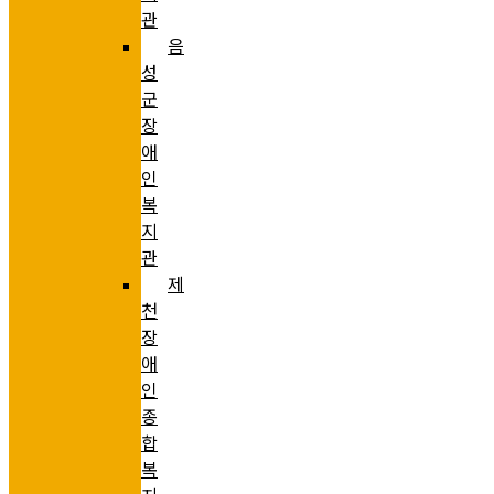
관
음
성
군
장
애
인
복
지
관
제
천
장
애
인
종
합
복