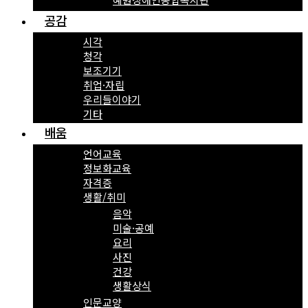
공감
시각
청각
보조기기
취업·자립
우리들이야기
기타
배움
언어교육
정보화교육
자격증
생활/취미
음악
미술·공예
요리
사진
건강
생활상식
인문교양