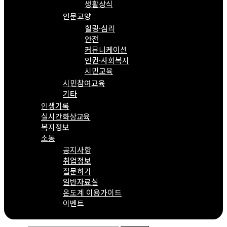
생활상식
인문교양
힐링·심리
안전
커뮤니케이션
인권·사회복지
시민교육
시민참여교육
기타
인생기록
실시간화상교육
복지정보
소통
공지사항
취업정보
질문하기
일반자료실
온도계 이용가이드
이벤트