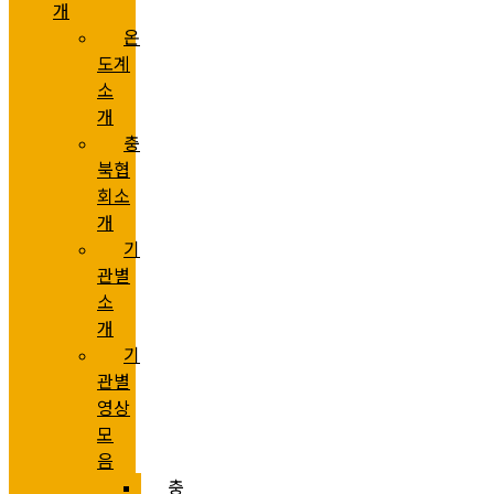
개
온
도계
소
개
충
북협
회소
개
기
관별
소
개
기
관별
영상
모
음
충