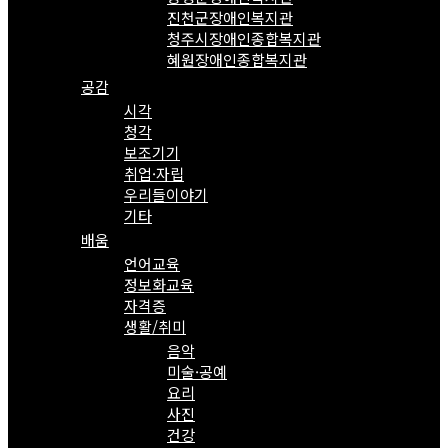
진천군장애인복지관
청주시장애인종합복지관
혜원장애인종합복지관
공감
시각
청각
보조기기
취업·자립
우리들이야기
기타
배움
언어교육
정보화교육
자격증
생활/취미
음악
미술·공예
요리
사진
건강