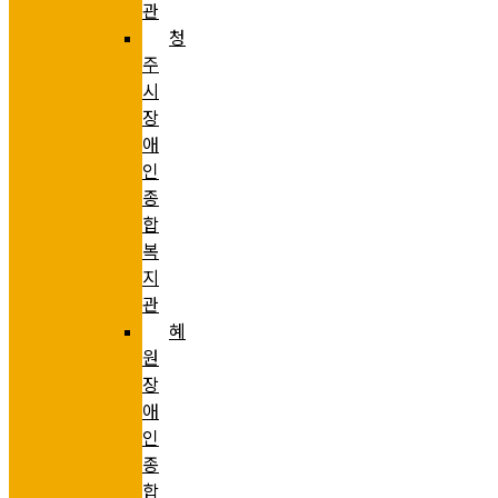
관
청
주
시
장
애
인
종
합
복
지
관
혜
원
장
애
인
종
합