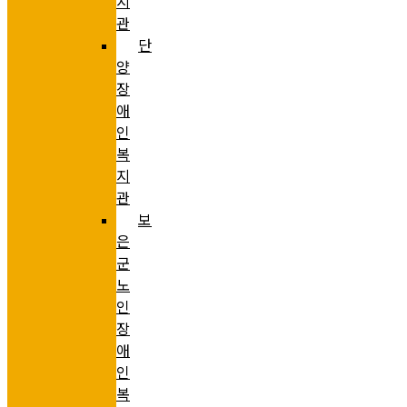
지
관
단
양
장
애
인
복
지
관
보
은
군
노
인
장
애
인
복