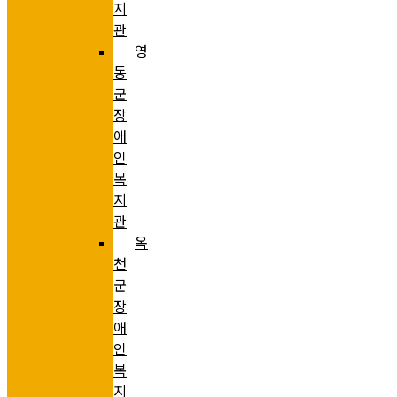
지
관
영
동
군
장
애
인
복
지
관
옥
천
군
장
애
인
복
지