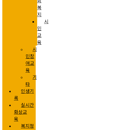
회
복
지
시
민
교
육
시
민참
여교
육
기
타
인생기
록
실시간
화상교
육
복지정