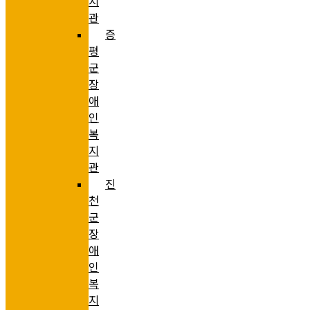
지
관
증
평
군
장
애
인
복
지
관
진
천
군
장
애
인
복
지