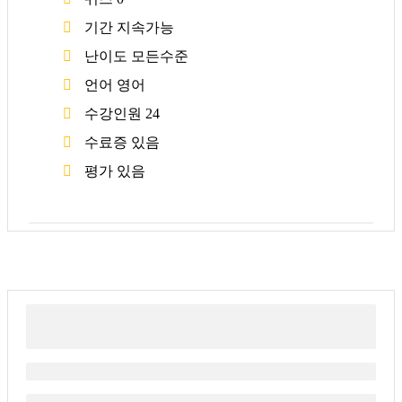
기간
지속가능
난이도
모든수준
언어
영어
수강인원
24
수료증
있음
평가
있음