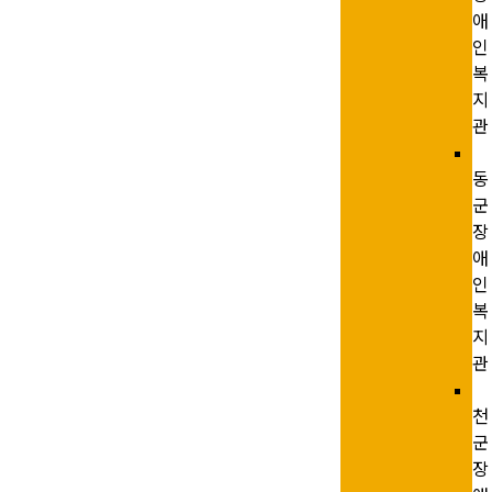
애
인
복
지
관
동
군
장
애
인
복
지
관
천
군
장