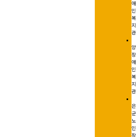
애
인
복
지
관
양
장
애
인
복
지
관
은
군
노
인
장