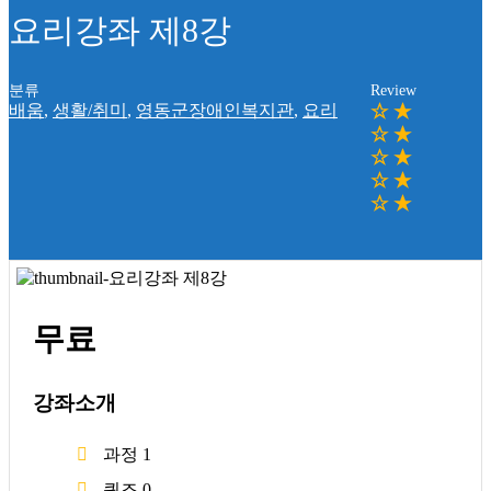
요리강좌 제8강
분류
Review
배움
,
생활/취미
,
영동군장애인복지관
,
요리
무료
강좌소개
과정
1
퀴즈
0