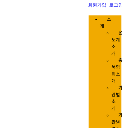
회원가입
로그인
소
개
온
도계
소
개
충
북협
회소
개
기
관별
소
개
기
관별