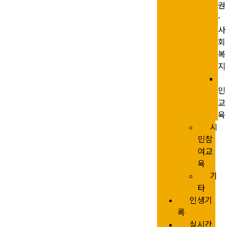
권
·
사
회
복
지
민
교
육
시
민참
여교
육
기
타
인생기
록
실시간