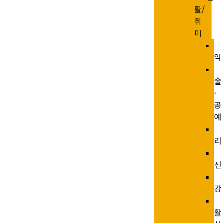
활/
취
미
악
술
·
공
예
리
진
강
활