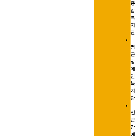
종
합
복
지
관
평
군
장
애
인
복
지
관
천
군
장
애