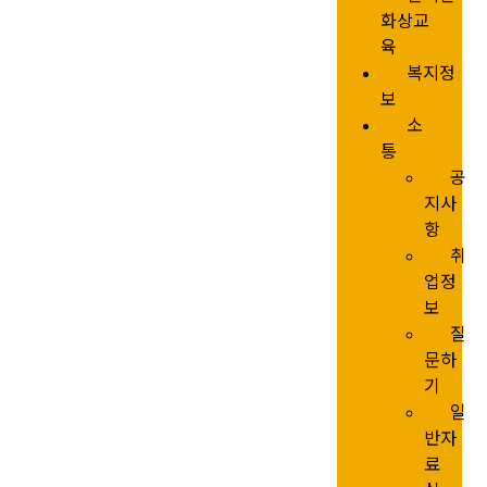
화상교
육
복지정
보
소
통
공
지사
항
취
업정
보
질
문하
기
일
반자
료