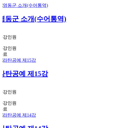
영동군 소개(수어통역)
1
수강인원
5
수강인원
무료
라탄공예 제15강
1
수강인원
3
수강인원
무료