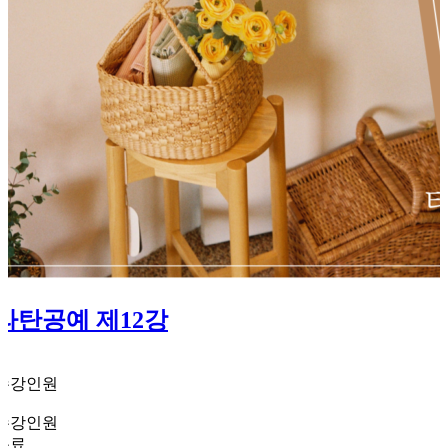
라탄공예 제12강
1
수강인원
2
수강인원
무료