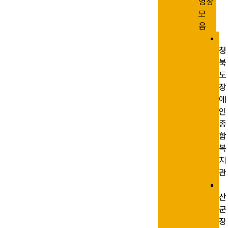
영상
모
음
청
북
도
장
애
인
종
합
복
지
관
산
군
장