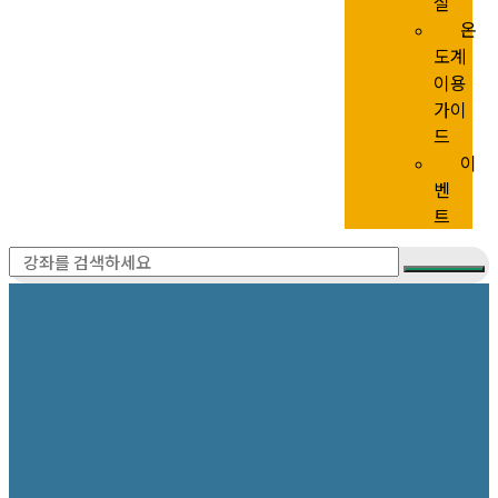
실
온
도계
이용
가이
드
이
벤
트