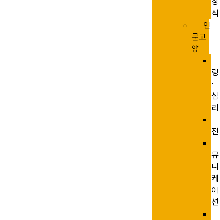
상
식
인
문교
양
링
·
심
리
전
뮤
니
케
이
션