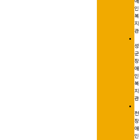
애
인
복
지
관
성
군
장
애
인
복
지
관
천
장
애
인