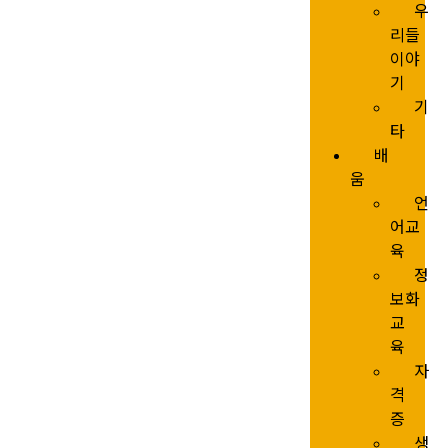
우
리들
이야
기
기
타
배
움
언
어교
육
정
보화
교
육
자
격
증
생