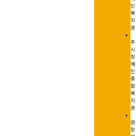
인
복
지
관
주
시
장
애
인
종
합
복
지
관
원
장