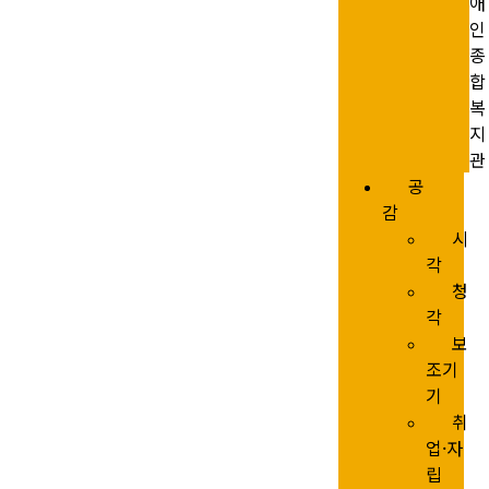
애
인
종
합
복
지
관
공
감
시
각
청
각
보
조기
기
취
업·자
립