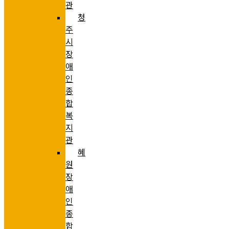
관
청
주
시
장
애
인
종
합
복
지
관
혜
원
장
애
인
종
합