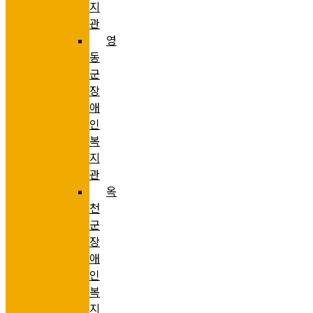
지
관
영
동
군
장
애
인
복
지
관
옥
천
군
장
애
인
복
지