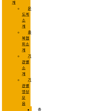
개
온
도계
소
개
충
북협
회소
개
기
관별
소
개
기
관별
영상
모
음
충