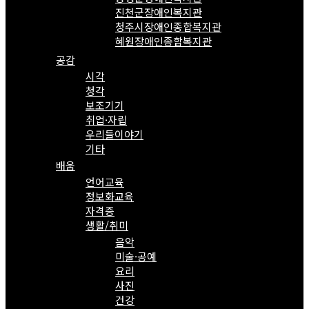
진천군장애인복지관
청주시장애인종합복지관
혜원장애인종합복지관
공감
시각
청각
보조기기
취업·자립
우리들이야기
기타
배움
언어교육
정보화교육
자격증
생활/취미
음악
미술·공예
요리
사진
건강