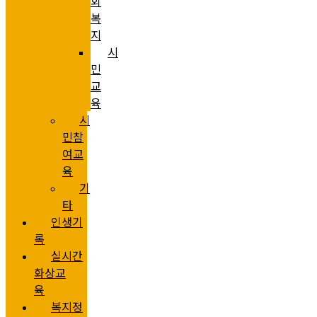
회
복
지
시
민
교
육
시
민참
여교
육
기
타
인생기
록
실시간
화상교
육
복지정