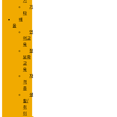
기
기
타
배
움
언
어교
육
정
보화
교
육
자
격
증
생
활/
취
미