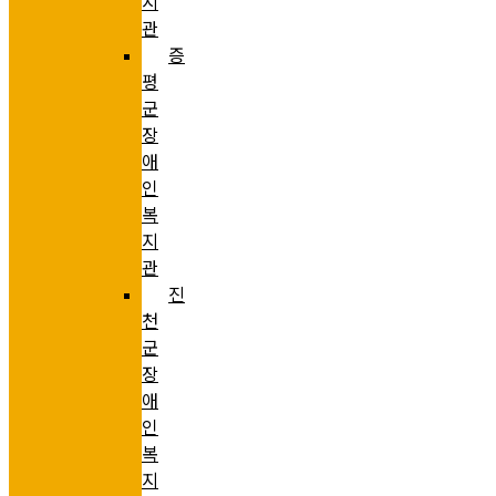
지
관
증
평
군
장
애
인
복
지
관
진
천
군
장
애
인
복
지