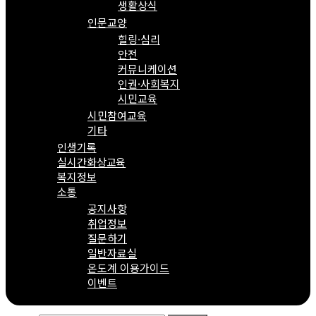
생활상식
인문교양
힐링·심리
안전
커뮤니케이션
인권·사회복지
시민교육
시민참여교육
기타
인생기록
실시간화상교육
복지정보
소통
공지사항
취업정보
질문하기
일반자료실
온도계 이용가이드
이벤트