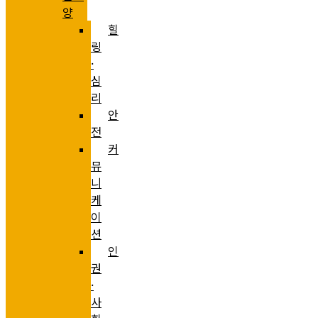
양
힐
링
·
심
리
안
전
커
뮤
니
케
이
션
인
권
·
사