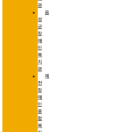
관
음
성
군
장
애
인
복
지
관
제
천
장
애
인
종
합
복