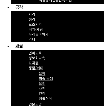
공감
시각
청각
보조기기
취업·자립
우리들이야기
기타
배움
언어교육
정보화교육
자격증
생활/취미
음악
미술·공예
요리
사진
건강
생활상식
인문교양