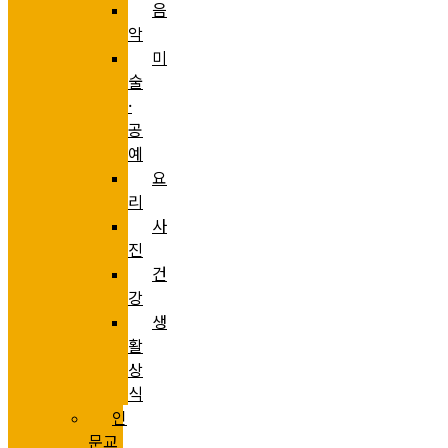
음
악
미
술
·
공
예
요
리
사
진
건
강
생
활
상
식
인
문교