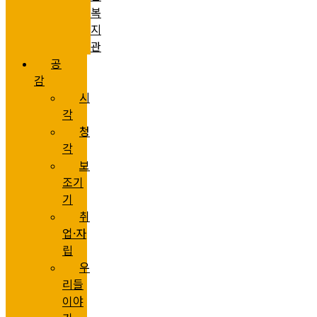
복
지
관
공
감
시
각
청
각
보
조기
기
취
업·자
립
우
리들
이야