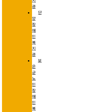
지
관
단
양
장
애
인
복
지
관
보
은
군
노
인
장
애
인
복