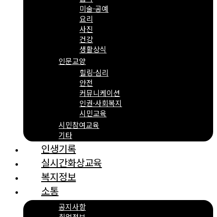
미술·공예
요리
사진
건강
생활상식
인문교양
힐링·심리
안전
커뮤니케이션
인권·사회복지
시민교육
시민참여교육
기타
인생기록
실시간화상교육
복지정보
소통
공지사항
취업정보