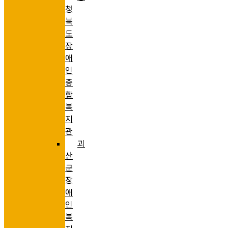
청
북
도
장
애
인
종
합
복
지
관
괴
산
군
장
애
인
복