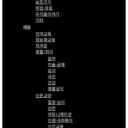
보조기기
취업·자립
우리들이야기
기타
배움
언어교육
정보화교육
자격증
생활/취미
음악
미술·공예
요리
사진
건강
생활상식
인문교양
힐링·심리
안전
커뮤니케이션
인권·사회복지
시민교육