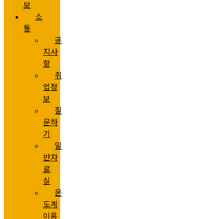
보
소
통
공
지사
항
취
업정
보
질
문하
기
일
반자
료
실
온
도계
이용