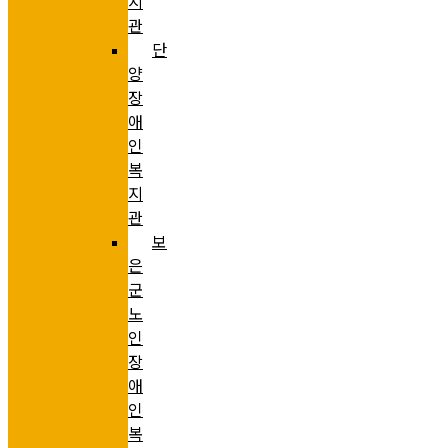
지
관
단
양
장
애
인
복
지
관
보
은
군
노
인
장
애
인
복