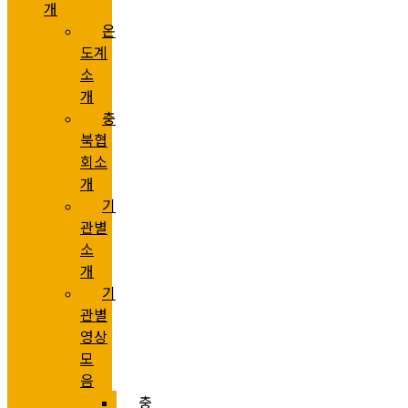
개
온
도계
소
개
충
북협
회소
개
기
관별
소
개
기
관별
영상
모
음
충