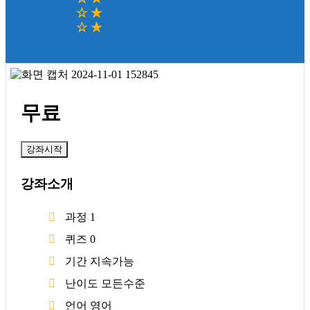
무료
강좌시작
강좌소개
과정
1
퀴즈
0
기간
지속가능
난이도
모든수준
언어
영어