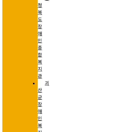
청
북
도
장
애
인
종
합
복
지
관
괴
산
군
장
애
인
복