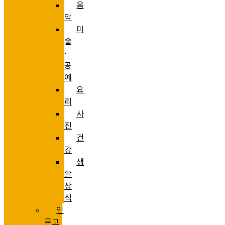
음
악
미
술
·
공
예
요
리
사
진
건
강
생
활
상
식
인
문교