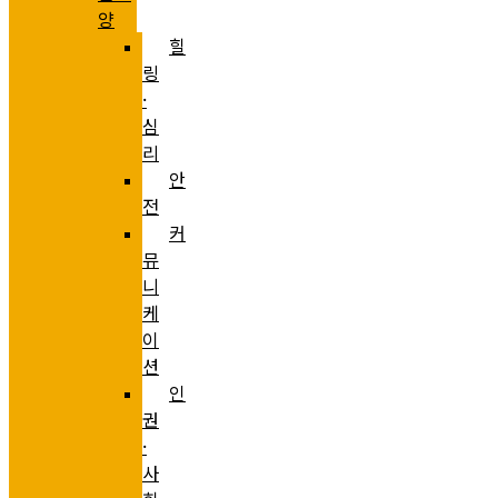
양
힐
링
·
심
리
안
전
커
뮤
니
케
이
션
인
권
·
사