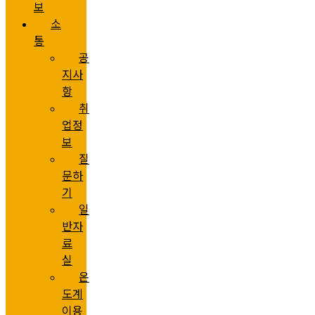
보
소
통
공
지사
항
취
업정
보
질
문하
기
일
반자
료
실
온
도계
이용