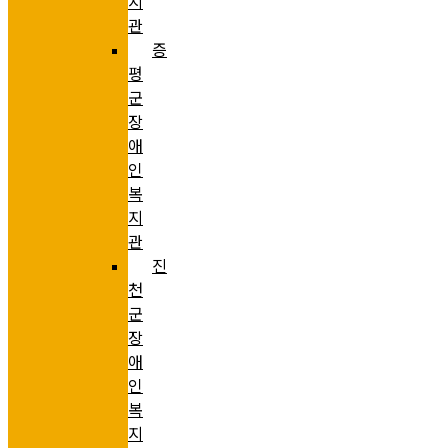
지
관
증
평
군
장
애
인
복
지
관
진
천
군
장
애
인
복
지