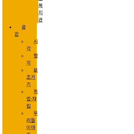
복
지
관
공
감
시
각
청
각
보
조기
기
취
업·자
립
우
리들
이야