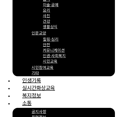
미술·공예
요리
사진
건강
생활상식
인문교양
힐링·심리
안전
커뮤니케이션
인권·사회복지
시민교육
시민참여교육
기타
인생기록
실시간화상교육
복지정보
소통
공지사항
취업정보