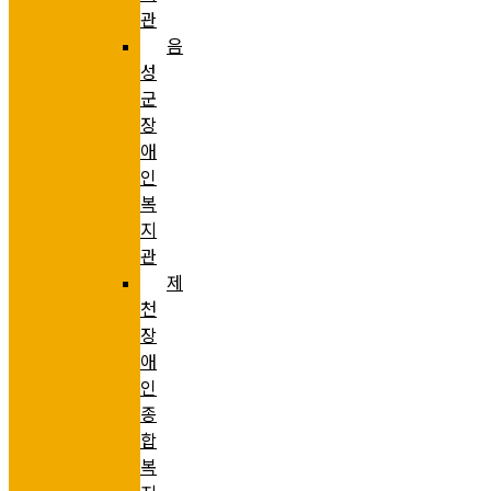
관
음
성
군
장
애
인
복
지
관
제
천
장
애
인
종
합
복