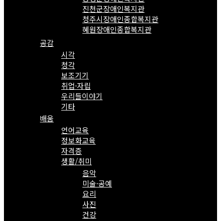
진천군장애인복지관
청주시장애인종합복지관
혜원장애인종합복지관
공감
시각
청각
보조기기
취업·자립
우리들이야기
기타
배움
언어교육
정보화교육
자격증
생활/취미
음악
미술·공예
요리
사진
건강