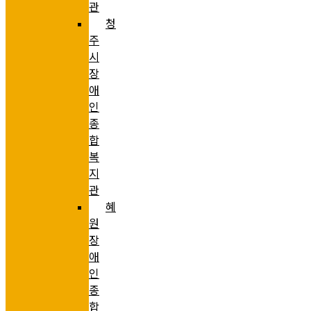
관
청
주
시
장
애
인
종
합
복
지
관
혜
원
장
애
인
종
합