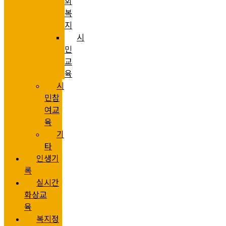
회
복
지
시
민
교
육
시
민참
여교
육
기
타
인생기
록
실시간
화상교
육
복지정