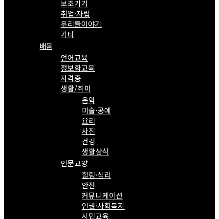
보조기기
취업·자립
우리들이야기
기타
배움
언어교육
정보화교육
자격증
생활/취미
음악
미술·공예
요리
사진
건강
생활상식
인문교양
힐링·심리
안전
커뮤니케이션
인권·사회복지
시민교육