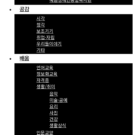
공감
시각
청각
보조기기
취업·자립
우리들이야기
기타
배움
언어교육
정보화교육
자격증
생활/취미
음악
미술·공예
요리
사진
건강
생활상식
인문교양