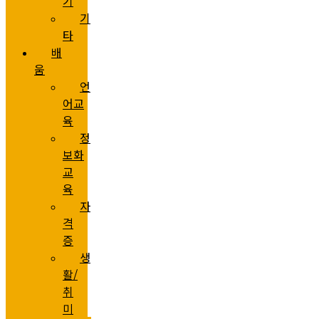
기
기
타
배
움
언
어교
육
정
보화
교
육
자
격
증
생
활/
취
미