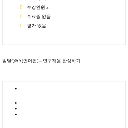
수강인원
2
수료증
없음
평가
있음
발달Q&A(언어편) – 연구개음 완성하기