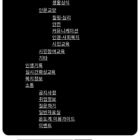
생활상식
인문교양
힐링·심리
안전
커뮤니케이션
인권·사회복지
시민교육
시민참여교육
기타
인생기록
실시간화상교육
복지정보
소통
공지사항
취업정보
질문하기
일반자료실
온도계 이용가이드
이벤트