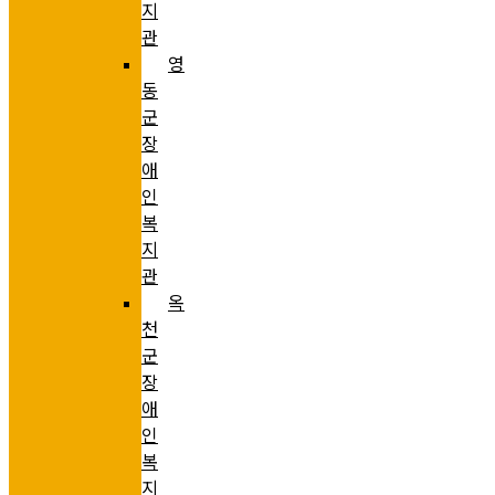
지
관
영
동
군
장
애
인
복
지
관
옥
천
군
장
애
인
복
지