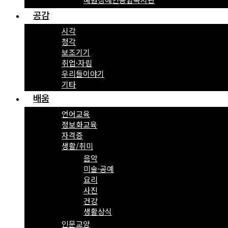
공감
시각
청각
보조기기
취업·자립
우리들이야기
기타
배움
언어교육
정보화교육
자격증
생활/취미
음악
미술·공예
요리
사진
건강
생활상식
인문교양