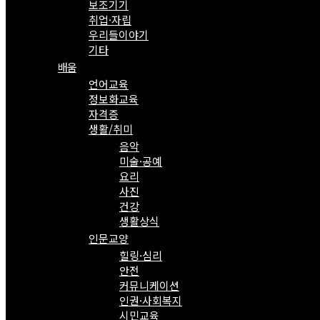
보조기기
취업·자립
우리들이야기
기타
배움
언어교육
정보화교육
자격증
생활/취미
음악
미술·공예
요리
사진
건강
생활상식
인문교양
힐링·심리
안전
커뮤니케이션
인권·사회복지
시민교육