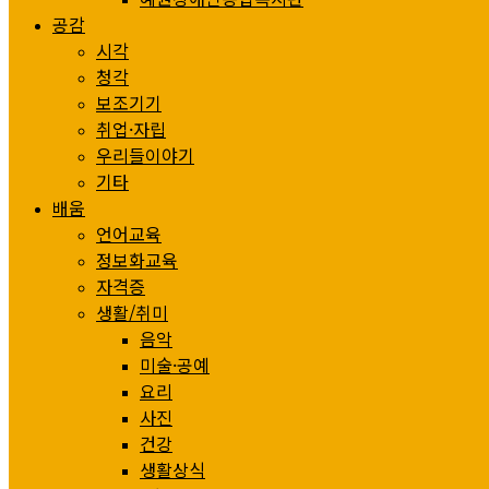
공감
시각
청각
보조기기
취업·자립
우리들이야기
기타
배움
언어교육
정보화교육
자격증
생활/취미
음악
미술·공예
요리
사진
건강
생활상식