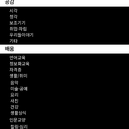
공감
시각
청각
보조기기
취업·자립
우리들이야기
기타
배움
언어교육
정보화교육
자격증
생활/취미
음악
미술·공예
요리
사진
건강
생활상식
인문교양
힐링·심리