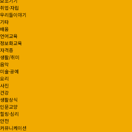
보조기기
취업·자립
우리들이야기
기타
배움
언어교육
정보화교육
자격증
생활/취미
음악
미술·공예
요리
사진
건강
생활상식
인문교양
힐링·심리
안전
커뮤니케이션