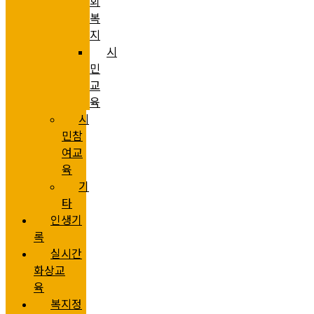
회
복
지
시
민
교
육
시
민참
여교
육
기
타
인생기
록
실시간
화상교
육
복지정