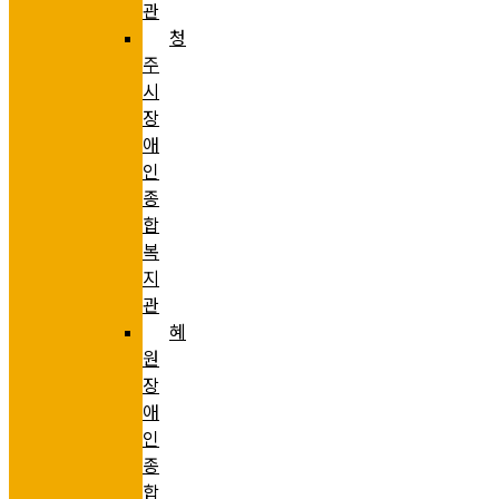
관
청
주
시
장
애
인
종
합
복
지
관
혜
원
장
애
인
종
합