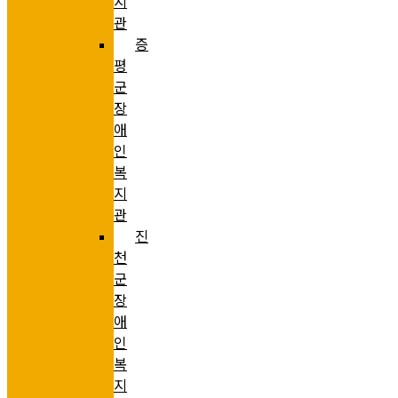
지
관
증
평
군
장
애
인
복
지
관
진
천
군
장
애
인
복
지