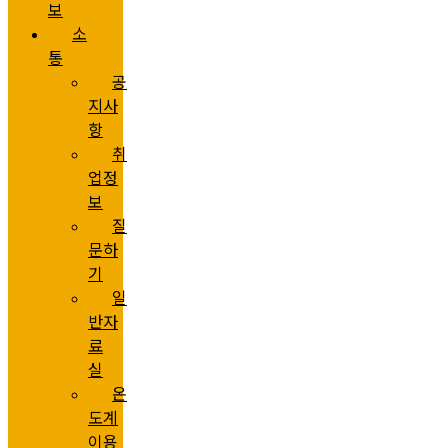
보
소
통
공
지사
항
취
업정
보
질
문하
기
일
반자
료
실
온
도계
이용