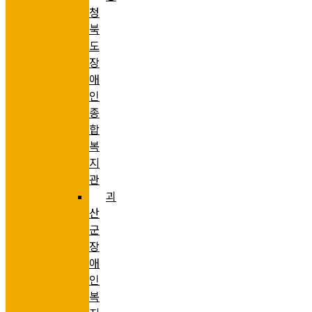
청
북
도
장
애
인
종
합
복
지
관
괴
산
군
장
애
인
복