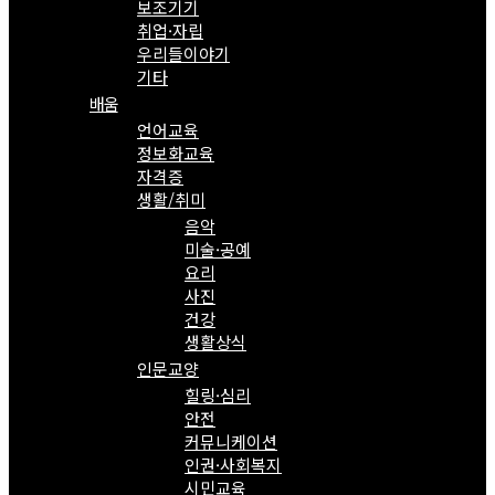
보조기기
취업·자립
우리들이야기
기타
배움
언어교육
정보화교육
자격증
생활/취미
음악
미술·공예
요리
사진
건강
생활상식
인문교양
힐링·심리
안전
커뮤니케이션
인권·사회복지
시민교육