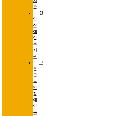
지
관
단
양
장
애
인
복
지
관
보
은
군
노
인
장
애
인
복