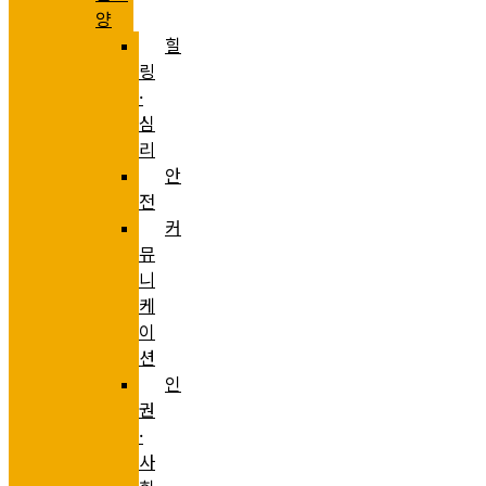
양
힐
링
·
심
리
안
전
커
뮤
니
케
이
션
인
권
·
사