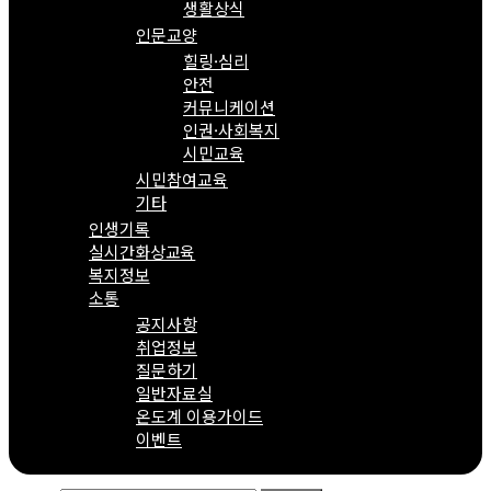
생활상식
인문교양
힐링·심리
안전
커뮤니케이션
인권·사회복지
시민교육
시민참여교육
기타
인생기록
실시간화상교육
복지정보
소통
공지사항
취업정보
질문하기
일반자료실
온도계 이용가이드
이벤트