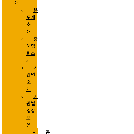
개
온
도계
소
개
충
북협
회소
개
기
관별
소
개
기
관별
영상
모
음
충