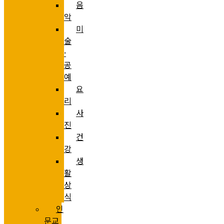
음
악
미
술
·
공
예
요
리
사
진
건
강
생
활
상
식
인
문교