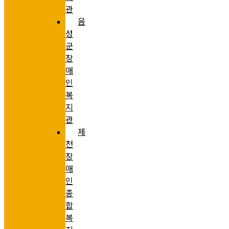
관
음
성
군
장
애
인
복
지
관
제
천
장
애
인
종
합
복