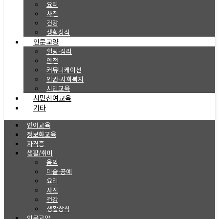
요리
사진
건강
생활상식
인문교양
힐링·심리
안전
커뮤니케이션
인권·사회복지
시민교육
시민참여교육
기타
언어교육
정보화교육
자격증
생활/취미
음악
미술·공예
요리
사진
건강
생활상식
인문교양