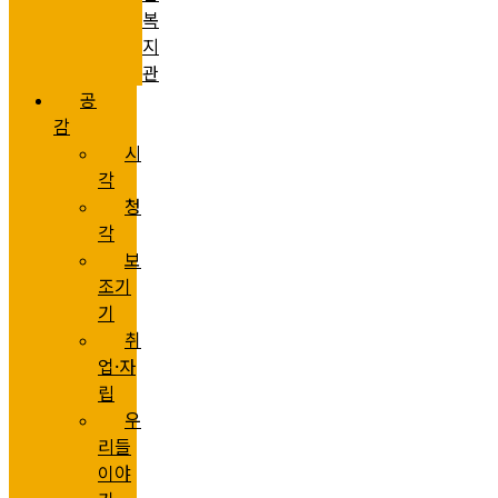
복
지
관
공
감
시
각
청
각
보
조기
기
취
업·자
립
우
리들
이야