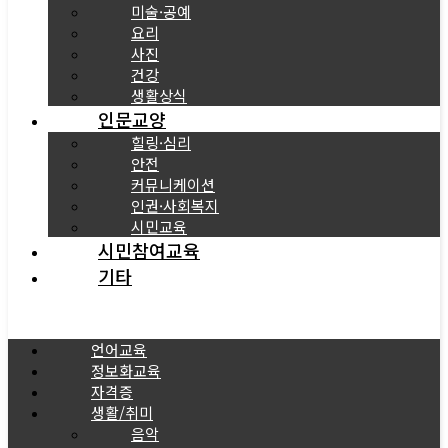
미술·공예
요리
사진
건강
생활상식
인문교양
힐링·심리
안전
커뮤니케이션
인권·사회복지
시민교육
시민참여교육
기타
Menu
언어교육
정보화교육
자격증
생활/취미
음악