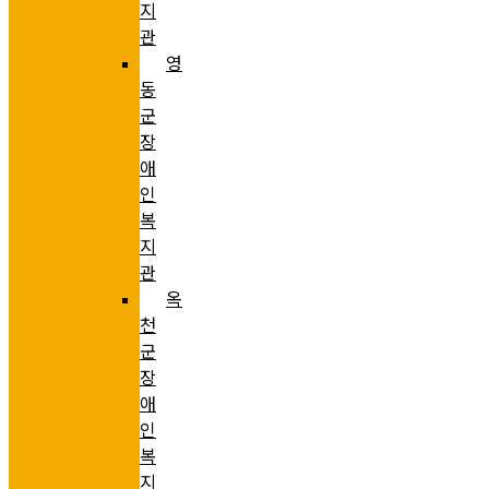
지
관
영
동
군
장
애
인
복
지
관
옥
천
군
장
애
인
복
지