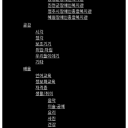
진천군장애인복지관
청주시장애인종합복지관
혜원장애인종합복지관
공감
시각
청각
보조기기
취업·자립
우리들이야기
기타
배움
언어교육
정보화교육
자격증
생활/취미
음악
미술·공예
요리
사진
건강