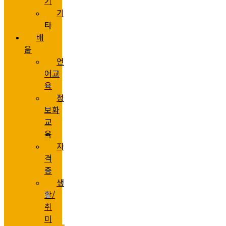
기
기
타
배
움
언
어교
육
정
보화
교
육
자
격
증
생
활/
취
미