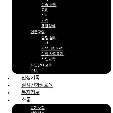
미술·공예
요리
사진
건강
생활상식
인문교양
힐링·심리
안전
커뮤니케이션
인권·사회복지
시민교육
시민참여교육
기타
인생기록
실시간화상교육
복지정보
소통
공지사항
취업정보