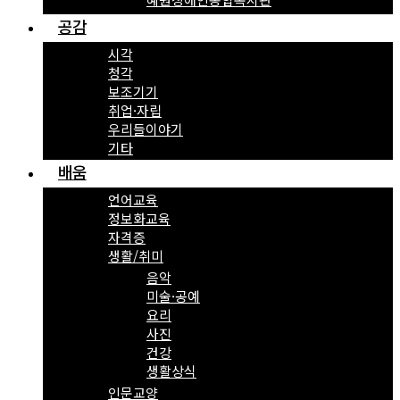
공감
시각
청각
보조기기
취업·자립
우리들이야기
기타
배움
언어교육
정보화교육
자격증
생활/취미
음악
미술·공예
요리
사진
건강
생활상식
인문교양