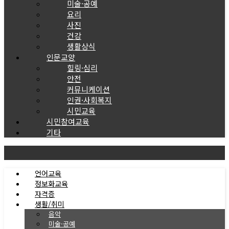
미술·공예
요리
사진
건강
생활상식
인문교양
힐링·심리
안전
커뮤니케이션
인권·사회복지
시민교육
시민참여교육
기타
언어교육
정보화교육
자격증
생활/취미
음악
미술·공예