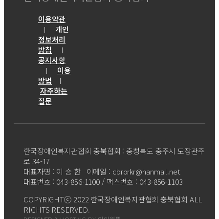
이용약관
개인
｜
정보처리
방침
｜
공지사항
이용
｜
방법
｜
자주하는
질문
한국장애인복지관협회 충북협회 : 충청북도 충주시 도장관주
로 34-17
대표자명 : 이 승 한 이메일 : cbrorkr@hanmail.net
대표번호 : 043-856-1100 / 팩스번호 : 043-856-1103
COPYRIGHTⓒ 2022 한국장애인복지관협회 충북협회 ALL
RIGHTS RESERVED.