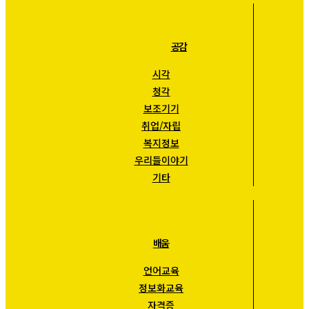
공감
시각
청각
보조기기
취업/자립
복지정보
우리들이야기
기타
배움
언어교육
정보화교육
자격증