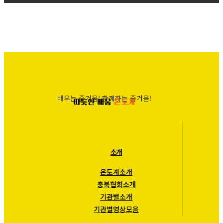
배우는 즐거움! 함께하는 즐거움!
따듯한 배움
온도계
소개
온도계소개
충북협회소개
기관별소개
기관별영상모음