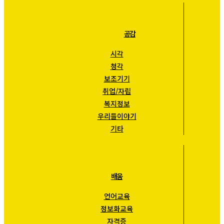
공감
시각
청각
보조기기
취업/자립
복지정보
우리들이야기
기타
배움
언어교육
정보화교육
자격증