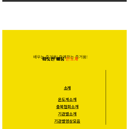
배우는 즐거움! 함께하는 즐거움!
따듯한 배움
온도계
소개
온도계소개
충북협회소개
기관별소개
기관별영상모음