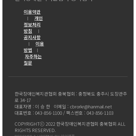
이용약관
개인
｜
정보처리
방침
｜
공지사항
이용
｜
방법
｜
자주하는
질문
한국장애인복지관협회 충북협회 : 충청북도 충주시 도장관주
로 34-17
대표자명 : 이 승 한 이메일 : cbrorkr@hanmail.net
대표번호 : 043-856-1100 / 팩스번호 : 043-856-1103
COPYRIGHTⓒ 2022 한국장애인복지관협회 충북협회 ALL
RIGHTS RESERVED.