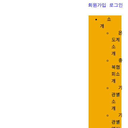
회원가입
로그인
소
개
온
도계
소
개
충
북협
회소
개
기
관별
소
개
기
관별