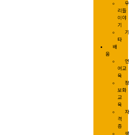
우
리들
이야
기
기
타
배
움
언
어교
육
정
보화
교
육
자
격
증
생