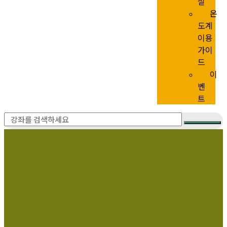
실
온
도계
이용
가이
드
이
벤
트