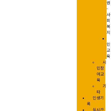
권
·
사
회
복
지
민
교
육
시
민참
여교
육
기
타
인생기
록
실시간