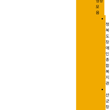
영상
모
음
청
북
도
장
애
인
종
합
복
지
관
산
군
장