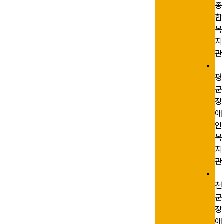
종
합
복
지
관
평
군
장
애
인
복
지
관
천
군
장
애