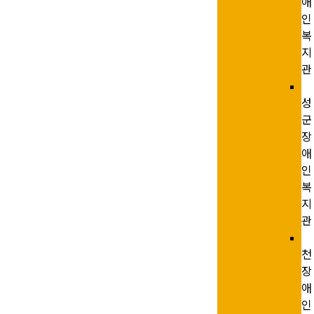
애
인
복
지
관
성
군
장
애
인
복
지
관
천
장
애
인