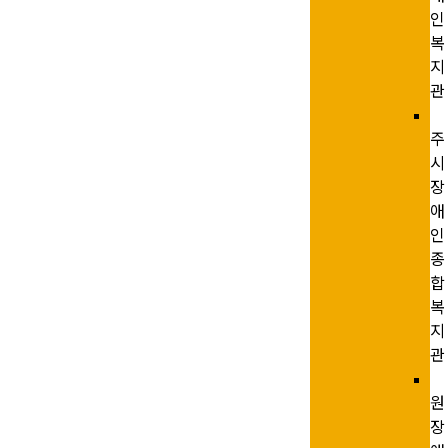
인
복
지
관
주
시
장
애
인
종
합
복
지
관
원
장