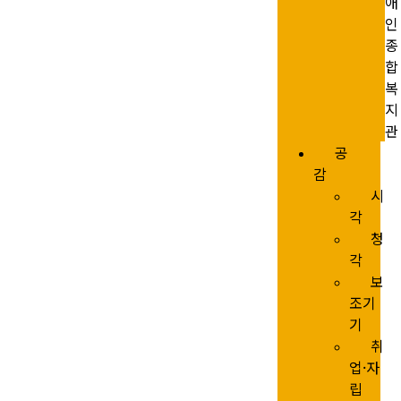
애
인
종
합
복
지
관
공
감
시
각
청
각
보
조기
기
취
업·자
립