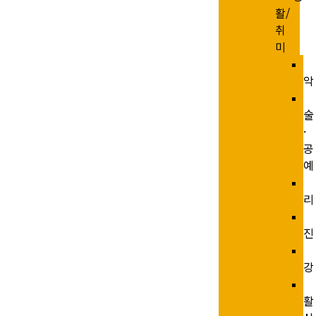
활/
취
미
악
술
·
공
예
리
진
강
활