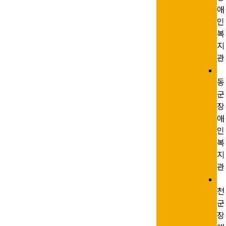
애
인
복
지
관
동
군
장
애
인
복
지
관
천
군
장