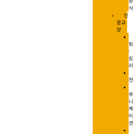
상
식
인
문교
양
링
·
심
리
전
뮤
니
케
이
션