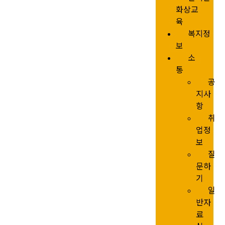
화상교
육
복지정
보
소
통
공
지사
항
취
업정
보
질
문하
기
일
반자
료