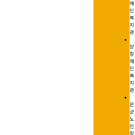
애
인
복
지
관
양
장
애
인
복
지
관
은
군
노
인
장