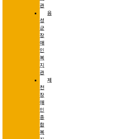
관
음
성
군
장
애
인
복
지
관
제
천
장
애
인
종
합
복