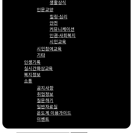
생활상식
인문교양
힐링·심리
안전
커뮤니케이션
인권·사회복지
시민교육
시민참여교육
기타
인생기록
실시간화상교육
복지정보
소통
공지사항
취업정보
질문하기
일반자료실
온도계 이용가이드
이벤트