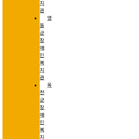
지
관
영
동
군
장
애
인
복
지
관
옥
천
군
장
애
인
복
지