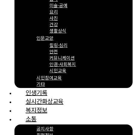
미술·공예
요리
사진
건강
생활상식
인문교양
힐링·심리
안전
커뮤니케이션
인권·사회복지
시민교육
시민참여교육
기타
인생기록
실시간화상교육
복지정보
소통
공지사항
취업정보