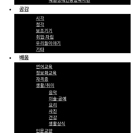
공감
시각
청각
보조기기
취업·자립
우리들이야기
기타
배움
언어교육
정보화교육
자격증
생활/취미
음악
미술·공예
요리
사진
건강
생활상식
인문교양