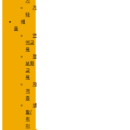
기
기
타
배
움
언
어교
육
정
보화
교
육
자
격
증
생
활/
취
미