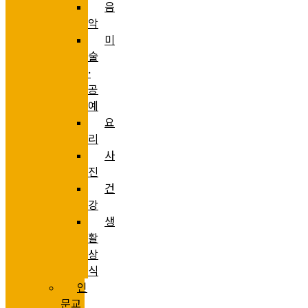
음
악
미
술
·
공
예
요
리
사
진
건
강
생
활
상
식
인
문교