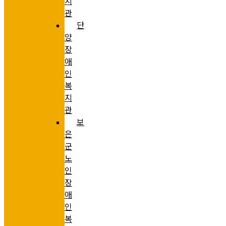
지
관
단
양
장
애
인
복
지
관
보
은
군
노
인
장
애
인
복