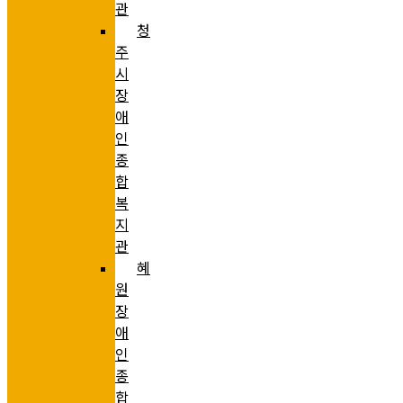
관
청
주
시
장
애
인
종
합
복
지
관
혜
원
장
애
인
종
합