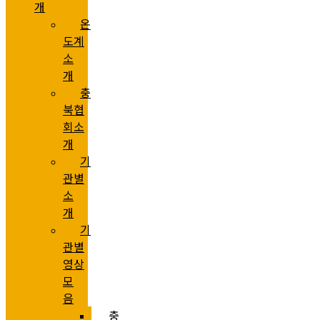
개
온
도계
소
개
충
북협
회소
개
기
관별
소
개
기
관별
영상
모
음
충