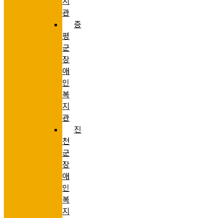
지
관
증
평
군
장
애
인
복
지
관
진
천
군
장
애
인
복
지