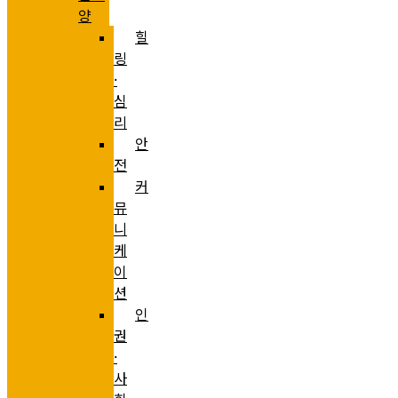
양
힐
링
·
심
리
안
전
커
뮤
니
케
이
션
인
권
·
사