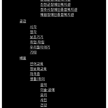
진천군장애인복지관
청주시장애인종합복지관
혜원장애인종합복지관
공감
시각
청각
보조기기
취업·자립
우리들이야기
기타
배움
언어교육
정보화교육
자격증
생활/취미
음악
미술·공예
요리
사진
건강