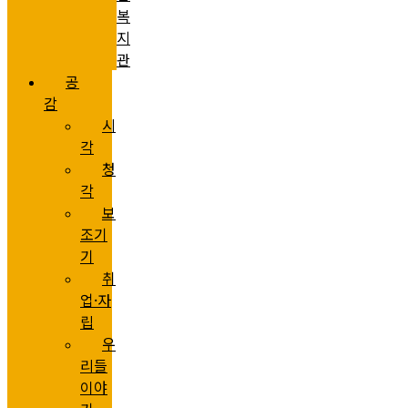
복
지
관
공
감
시
각
청
각
보
조기
기
취
업·자
립
우
리들
이야