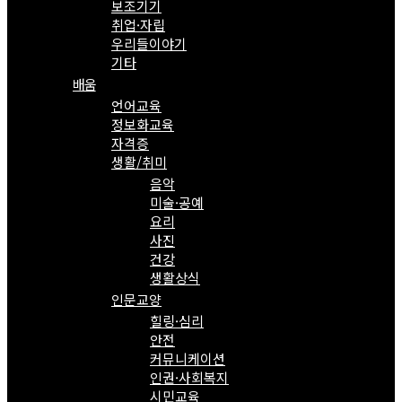
보조기기
취업·자립
우리들이야기
기타
배움
언어교육
정보화교육
자격증
생활/취미
음악
미술·공예
요리
사진
건강
생활상식
인문교양
힐링·심리
안전
커뮤니케이션
인권·사회복지
시민교육