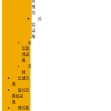
회
복
지
시
민
교
육
시
민참
여교
육
기
타
인생기
록
실시간
화상교
육
복지정