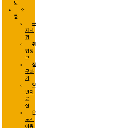
보
소
통
공
지사
항
취
업정
보
질
문하
기
일
반자
료
실
온
도계
이용