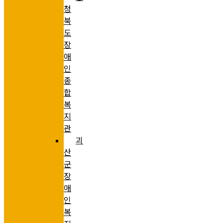
청
북
도
장
애
인
종
합
복
지
관
괴
산
군
장
애
인
복