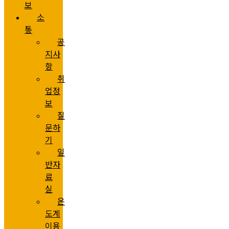
보
소
통
공
지사
항
취
업정
보
질
문하
기
일
반자
료
실
온
도계
이용