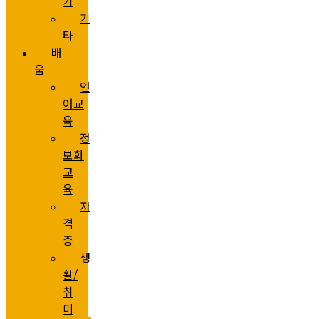
기
기
타
배
움
언
어교
육
정
보화
교
육
자
격
증
생
활/
취
미