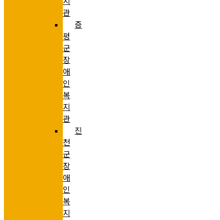
지
관
증
평
군
장
애
인
복
지
관
진
천
군
장
애
인
복
지