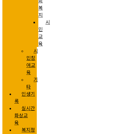
회
복
지
시
민
교
육
시
민참
여교
육
기
타
인생기
록
실시간
화상교
육
복지정