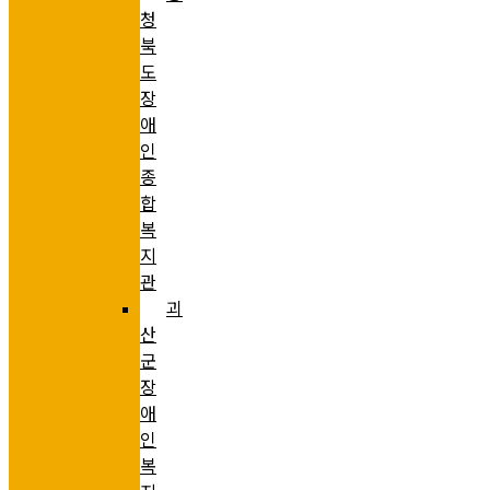
청
북
도
장
애
인
종
합
복
지
관
괴
산
군
장
애
인
복