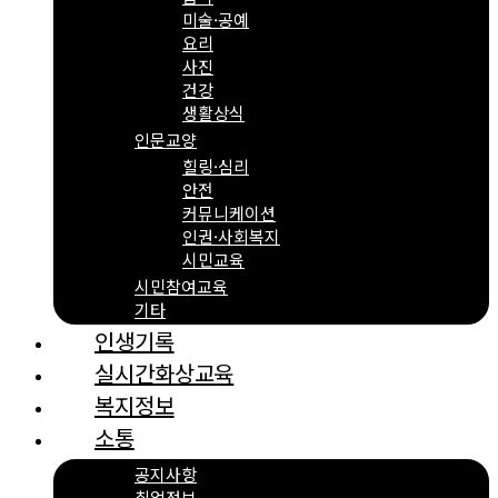
미술·공예
요리
사진
건강
생활상식
인문교양
힐링·심리
안전
커뮤니케이션
인권·사회복지
시민교육
시민참여교육
기타
인생기록
실시간화상교육
복지정보
소통
공지사항
취업정보