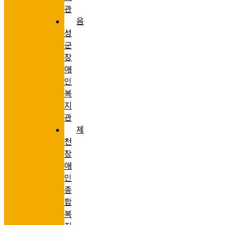
관
음
성
군
장
애
인
복
지
관
제
천
장
애
인
종
합
복