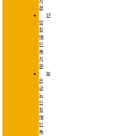
지
관
단
양
장
애
인
복
지
관
보
은
군
노
인
장
애
인
복