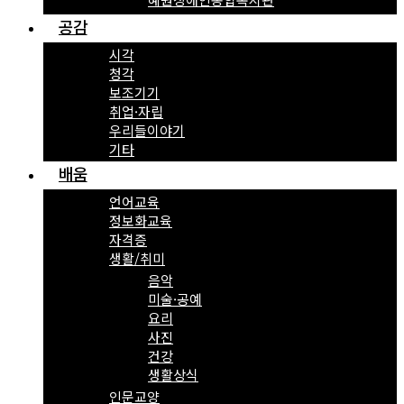
공감
시각
청각
보조기기
취업·자립
우리들이야기
기타
배움
언어교육
정보화교육
자격증
생활/취미
음악
미술·공예
요리
사진
건강
생활상식
인문교양