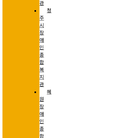
관
청
주
시
장
애
인
종
합
복
지
관
혜
원
장
애
인
종
합