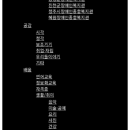
진천군장애인복지관
청주시장애인종합복지관
혜원장애인종합복지관
공감
시각
청각
보조기기
취업·자립
우리들이야기
기타
배움
언어교육
정보화교육
자격증
생활/취미
음악
미술·공예
요리
사진
건강