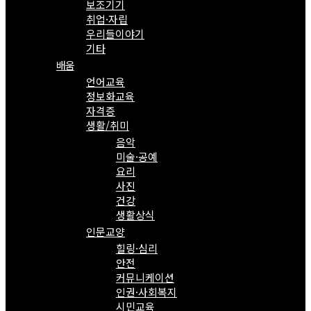
보조기기
취업·자립
우리들이야기
기타
배움
언어교육
정보화교육
자격증
생활/취미
음악
미술·공예
요리
사진
건강
생활상식
인문교양
힐링·심리
안전
커뮤니케이션
인권·사회복지
시민교육