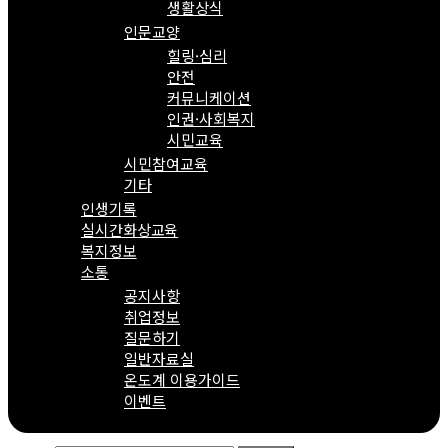
생활상식
인문교양
힐링·심리
안전
커뮤니케이션
인권·사회복지
시민교육
시민참여교육
기타
인생기록
실시간화상교육
복지정보
소통
공지사항
취업정보
질문하기
일반자료실
온도계 이용가이드
이벤트