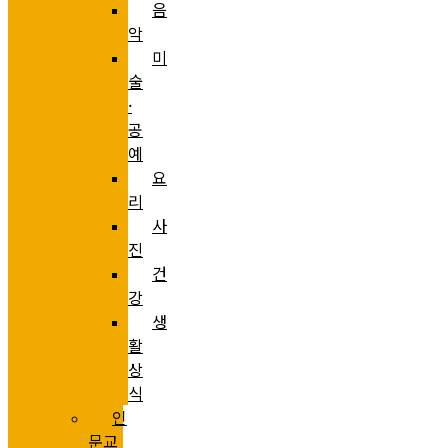
음
악
미
술
·
공
예
요
리
사
진
건
강
생
활
상
식
인
문교