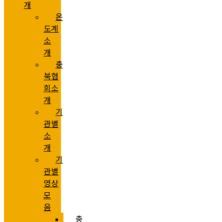
개
온
도계
소
개
충
북협
회소
개
기
관별
소
개
기
관별
영상
모
음
충