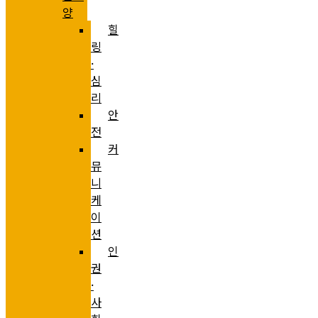
양
힐
링
·
심
리
안
전
커
뮤
니
케
이
션
인
권
·
사