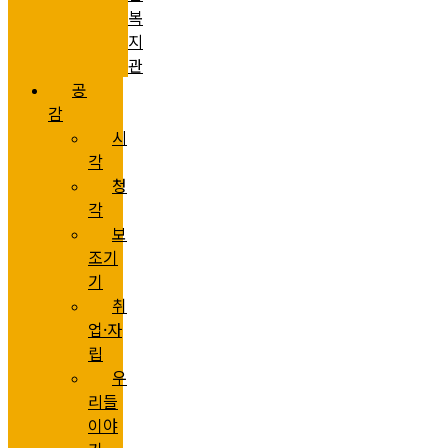
복
지
관
공
감
시
각
청
각
보
조기
기
취
업·자
립
우
리들
이야