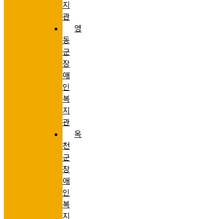
지
관
영
동
군
장
애
인
복
지
관
옥
천
군
장
애
인
복
지