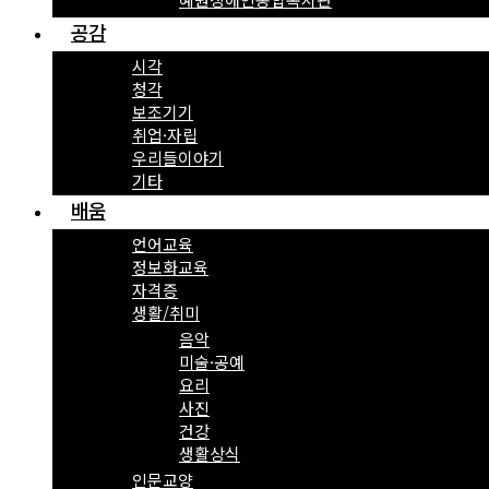
공감
시각
청각
보조기기
취업·자립
우리들이야기
기타
배움
언어교육
정보화교육
자격증
생활/취미
음악
미술·공예
요리
사진
건강
생활상식
인문교양