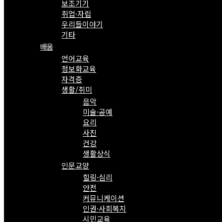
보조기기
취업·자립
우리들이야기
기타
배움
언어교육
정보화교육
자격증
생활/취미
음악
미술·공예
요리
사진
건강
생활상식
인문교양
힐링·심리
안전
커뮤니케이션
인권·사회복지
시민교육