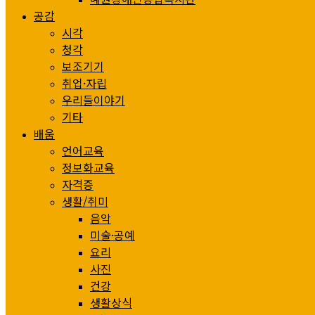
공감
시각
청각
보조기기
취업·자립
우리들이야기
기타
배움
언어교육
정보화교육
자격증
생활/취미
음악
미술·공예
요리
사진
건강
생활상식