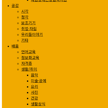
공감
시각
청각
보조기기
취업·자립
우리들이야기
기타
배움
언어교육
정보화교육
자격증
생활/취미
음악
미술·공예
요리
사진
건강
생활상식