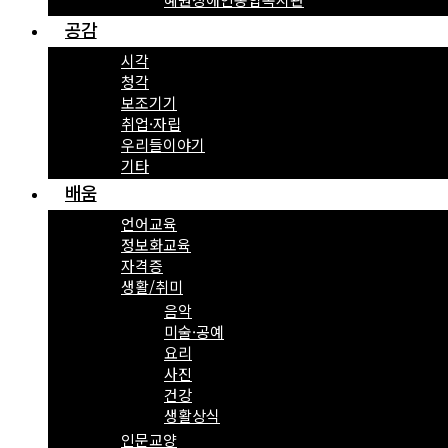
공감
시각
청각
보조기기
취업·자립
우리들이야기
기타
배움
언어교육
정보화교육
자격증
생활/취미
음악
미술·공예
요리
사진
건강
생활상식
인문교양