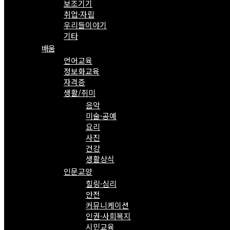
보조기기
취업·자립
우리들이야기
기타
배움
언어교육
정보화교육
자격증
생활/취미
음악
미술·공예
요리
사진
건강
생활상식
인문교양
힐링·심리
안전
커뮤니케이션
인권·사회복지
시민교육