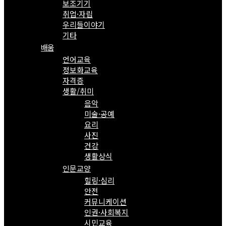
보조기기
취업·자립
우리들이야기
기타
배움
언어교육
정보화교육
자격증
생활/취미
음악
미술·공예
요리
사진
건강
생활상식
인문교양
힐링·심리
안전
커뮤니케이션
인권·사회복지
시민교육