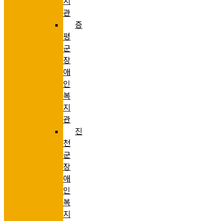
지
관
증
평
군
장
애
인
복
지
관
진
천
군
장
애
인
복
지