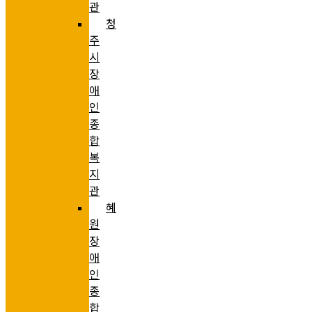
관
청
주
시
장
애
인
종
합
복
지
관
혜
원
장
애
인
종
합