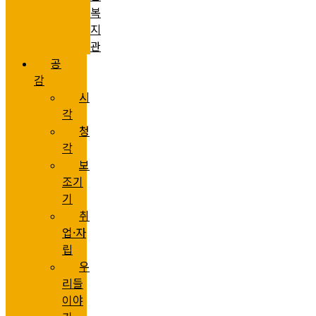
복
지
관
공
감
시
각
청
각
보
조기
기
취
업·자
립
우
리들
이야