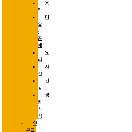
음
악
미
술
·
공
예
요
리
사
진
건
강
생
활
상
식
인
문교