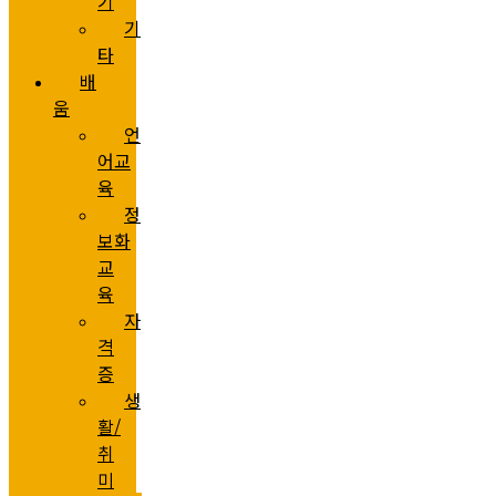
기
기
타
배
움
언
어교
육
정
보화
교
육
자
격
증
생
활/
취
미