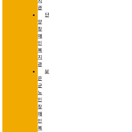
지
관
단
양
장
애
인
복
지
관
보
은
군
노
인
장
애
인
복