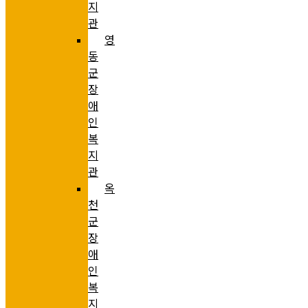
지
관
영
동
군
장
애
인
복
지
관
옥
천
군
장
애
인
복
지