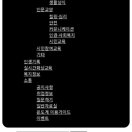
생활상식
인문교양
힐링·심리
안전
커뮤니케이션
인권·사회복지
시민교육
시민참여교육
기타
인생기록
실시간화상교육
복지정보
소통
공지사항
취업정보
질문하기
일반자료실
온도계 이용가이드
이벤트