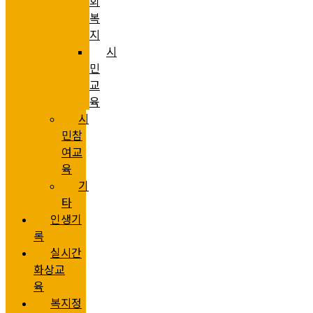
회
복
지
시
민
교
육
시
민참
여교
육
기
타
인생기
록
실시간
화상교
육
복지정