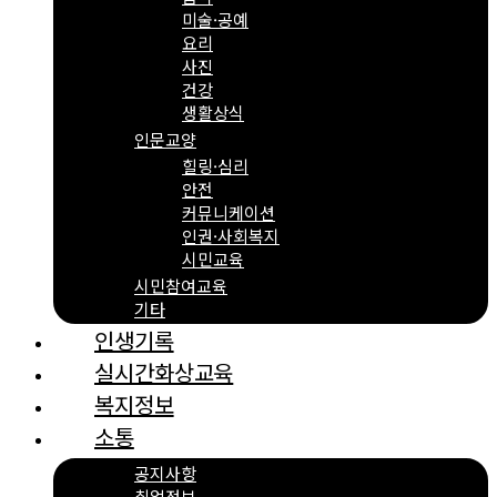
미술·공예
요리
사진
건강
생활상식
인문교양
힐링·심리
안전
커뮤니케이션
인권·사회복지
시민교육
시민참여교육
기타
인생기록
실시간화상교육
복지정보
소통
공지사항
취업정보