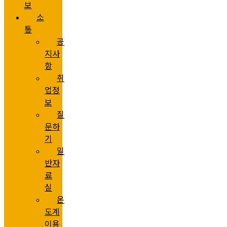
보
소
통
공
지사
항
취
업정
보
질
문하
기
일
반자
료
실
온
도계
이용