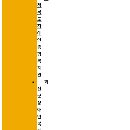
청
북
도
장
애
인
종
합
복
지
관
괴
산
군
장
애
인
복