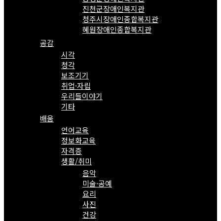
진천군장애인복지관
청주시장애인종합복지관
혜원장애인종합복지관
공감
시각
청각
보조기기
취업·자립
우리들이야기
기타
배움
언어교육
정보화교육
자격증
생활/취미
음악
미술·공예
요리
사진
건강