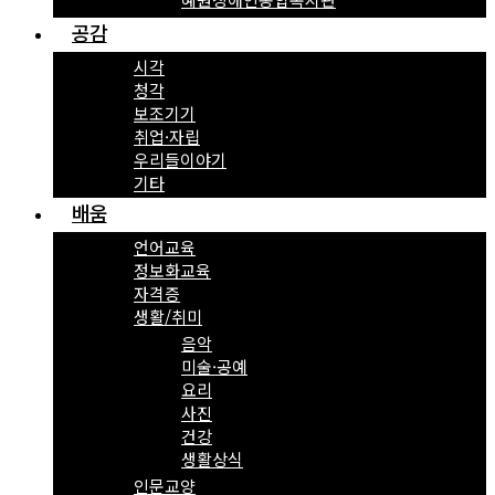
공감
시각
청각
보조기기
취업·자립
우리들이야기
기타
배움
언어교육
정보화교육
자격증
생활/취미
음악
미술·공예
요리
사진
건강
생활상식
인문교양