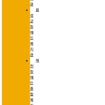
관
음
성
군
장
애
인
복
지
관
제
천
장
애
인
종
합
복