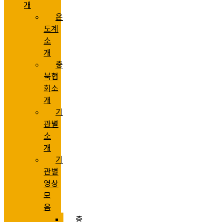
개
온
도계
소
개
충
북협
회소
개
기
관별
소
개
기
관별
영상
모
음
충