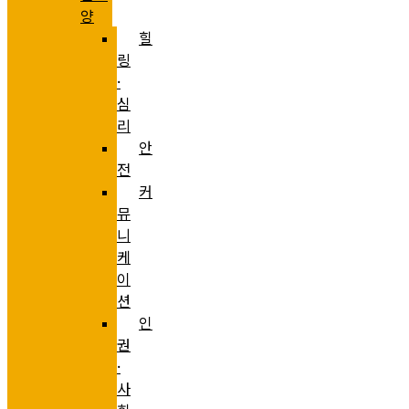
양
힐
링
·
심
리
안
전
커
뮤
니
케
이
션
인
권
·
사