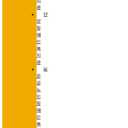
지
관
단
양
장
애
인
복
지
관
보
은
군
노
인
장
애
인
복