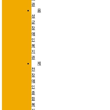
관
음
성
군
장
애
인
복
지
관
제
천
장
애
인
종
합
복