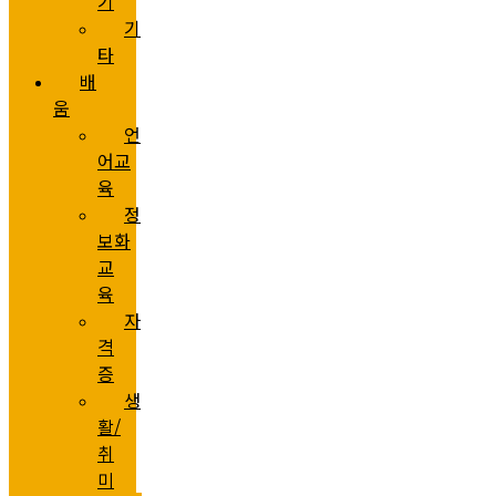
기
기
타
배
움
언
어교
육
정
보화
교
육
자
격
증
생
활/
취
미