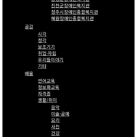
진천군장애인복지관
청주시장애인종합복지관
혜원장애인종합복지관
공감
시각
청각
보조기기
취업·자립
우리들이야기
기타
배움
언어교육
정보화교육
자격증
생활/취미
음악
미술·공예
요리
사진
건강