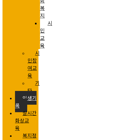
회
복
지
시
민
교
육
시
민참
여교
육
기
타
인생기
록
실시간
화상교
육
복지정