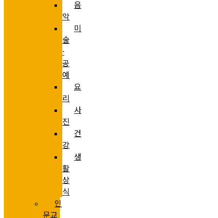
음
악
미
술
·
공
예
요
리
사
진
건
강
생
활
상
식
인
문교