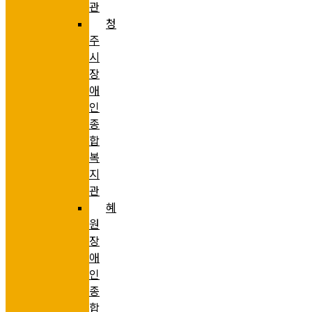
관
청
주
시
장
애
인
종
합
복
지
관
혜
원
장
애
인
종
합