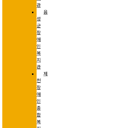
관
음
성
군
장
애
인
복
지
관
제
천
장
애
인
종
합
복