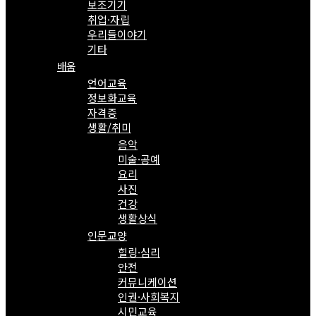
보조기기
취업·자립
우리들이야기
기타
배움
언어교육
정보화교육
자격증
생활/취미
음악
미술·공예
요리
사진
건강
생활상식
인문교양
힐링·심리
안전
커뮤니케이션
인권·사회복지
시민교육