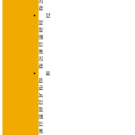
지
관
단
양
장
애
인
복
지
관
보
은
군
노
인
장
애
인
복