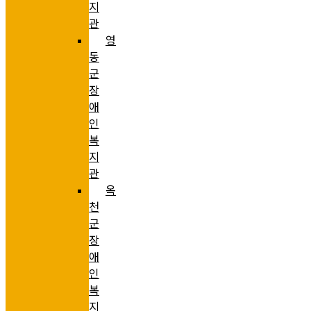
지
관
영
동
군
장
애
인
복
지
관
옥
천
군
장
애
인
복
지