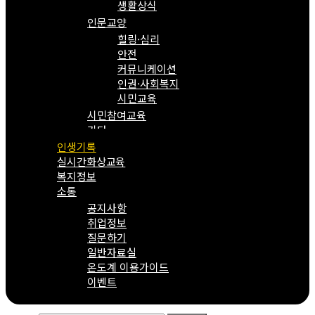
생활상식
인문교양
힐링·심리
안전
커뮤니케이션
인권·사회복지
시민교육
시민참여교육
기타
인생기록
실시간화상교육
복지정보
소통
공지사항
취업정보
질문하기
일반자료실
온도계 이용가이드
이벤트