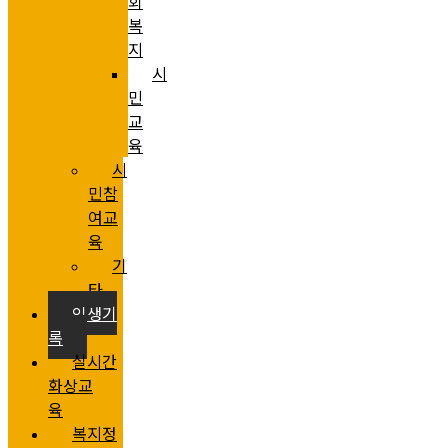
회
복
지
시
민
교
육
시
민참
여교
육
기
타
인생기
록
실시간
화상교
육
복지정