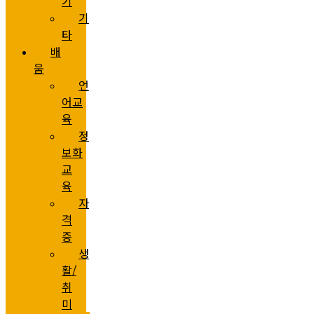
기
기
타
배
움
언
어교
육
정
보화
교
육
자
격
증
생
활/
취
미