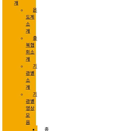
개
온
도계
소
개
충
북협
회소
개
기
관별
소
개
기
관별
영상
모
음
충