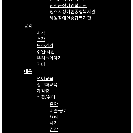
진천군장애인복지관
청주시장애인종합복지관
혜원장애인종합복지관
공감
시각
청각
보조기기
취업·자립
우리들이야기
기타
배움
언어교육
정보화교육
자격증
생활/취미
음악
미술·공예
요리
사진
건강