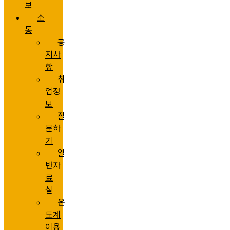
보
소
통
공
지사
항
취
업정
보
질
문하
기
일
반자
료
실
온
도계
이용