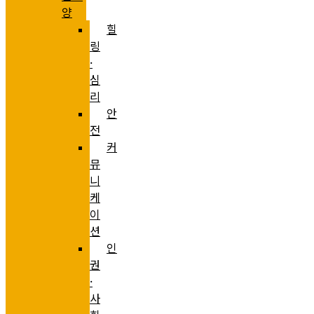
양
힐
링
·
심
리
안
전
커
뮤
니
케
이
션
인
권
·
사