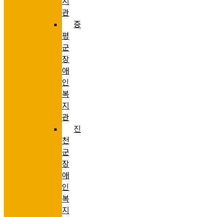
지
관
증
평
군
장
애
인
복
지
관
진
천
군
장
애
인
복
지