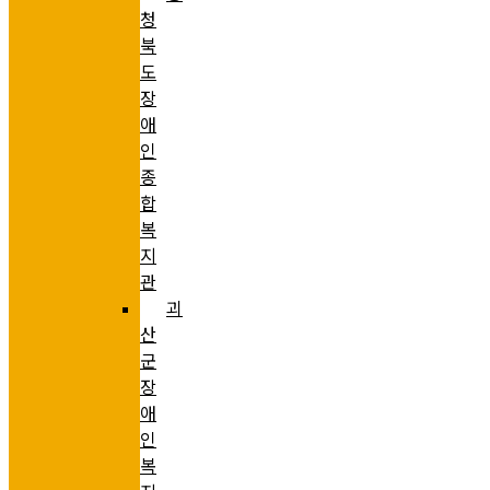
청
북
도
장
애
인
종
합
복
지
관
괴
산
군
장
애
인
복