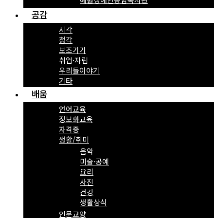
공감
시각
청각
보조기기
취업·자립
우리들이야기
기타
배움
언어교육
정보화교육
자격증
생활/취미
음악
미술·공예
요리
사진
건강
생활상식
인문교양