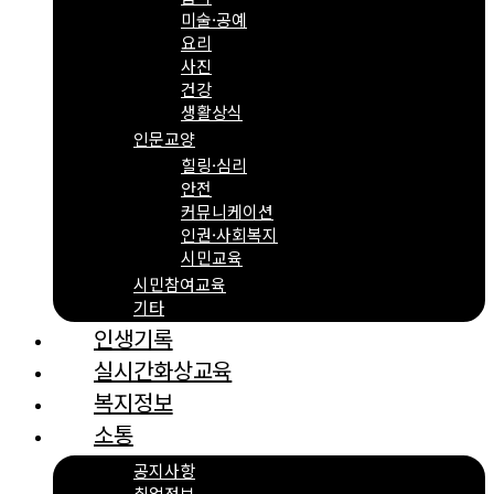
미술·공예
요리
사진
건강
생활상식
인문교양
힐링·심리
안전
커뮤니케이션
인권·사회복지
시민교육
시민참여교육
기타
인생기록
실시간화상교육
복지정보
소통
공지사항
취업정보