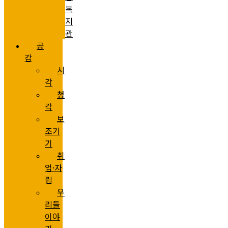
복
지
관
공
감
시
각
청
각
보
조기
기
취
업·자
립
우
리들
이야