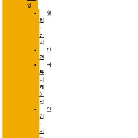
양
힐
링
·
심
리
안
전
커
뮤
니
케
이
션
인
권
·
사