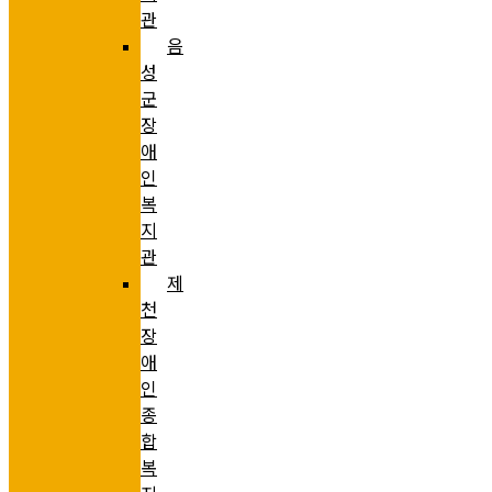
관
음
성
군
장
애
인
복
지
관
제
천
장
애
인
종
합
복