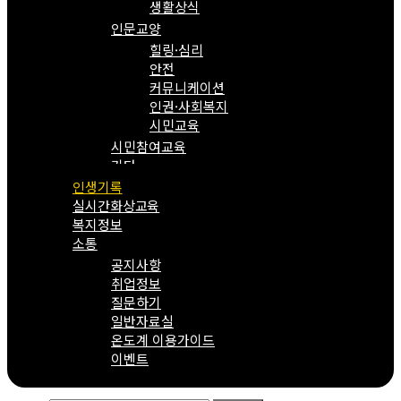
생활상식
인문교양
힐링·심리
안전
커뮤니케이션
인권·사회복지
시민교육
시민참여교육
기타
인생기록
실시간화상교육
복지정보
소통
공지사항
취업정보
질문하기
일반자료실
온도계 이용가이드
이벤트