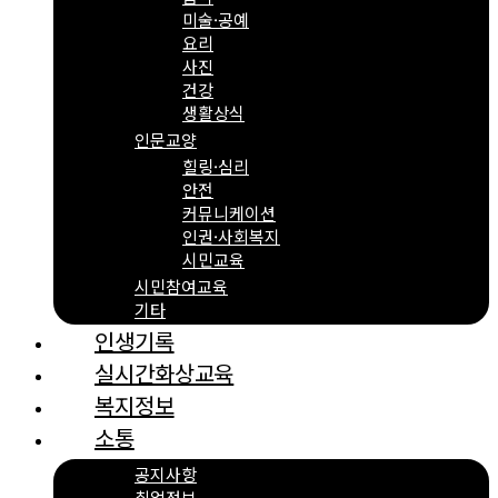
미술·공예
요리
사진
건강
생활상식
인문교양
힐링·심리
안전
커뮤니케이션
인권·사회복지
시민교육
시민참여교육
기타
인생기록
실시간화상교육
복지정보
소통
공지사항
취업정보