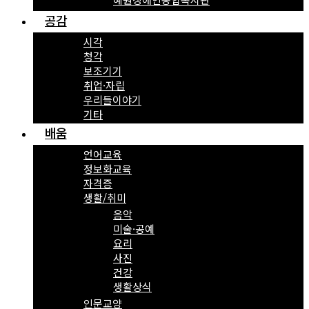
공감
시각
청각
보조기기
취업·자립
우리들이야기
기타
배움
언어교육
정보화교육
자격증
생활/취미
음악
미술·공예
요리
사진
건강
생활상식
인문교양