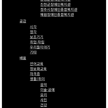
진천군장애인복지관
청주시장애인종합복지관
혜원장애인종합복지관
공감
시각
청각
보조기기
취업·자립
우리들이야기
기타
배움
언어교육
정보화교육
자격증
생활/취미
음악
미술·공예
요리
사진
건강