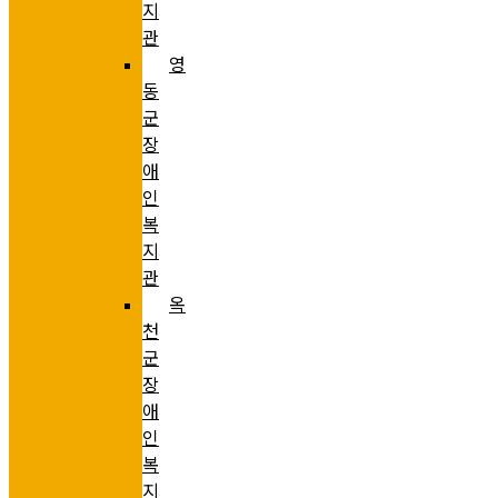
지
관
영
동
군
장
애
인
복
지
관
옥
천
군
장
애
인
복
지