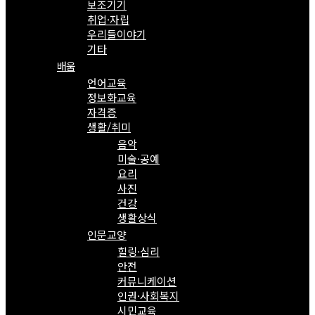
보조기기
취업·자립
우리들이야기
기타
배움
언어교육
정보화교육
자격증
생활/취미
음악
미술·공예
요리
사진
건강
생활상식
인문교양
힐링·심리
안전
커뮤니케이션
인권·사회복지
시민교육