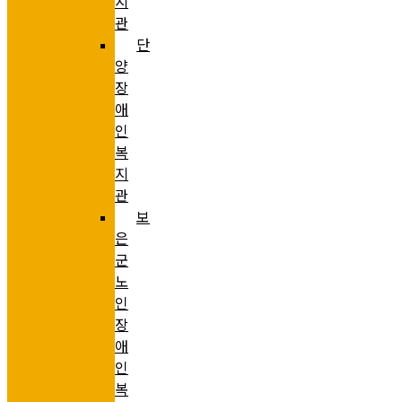
지
관
단
양
장
애
인
복
지
관
보
은
군
노
인
장
애
인
복