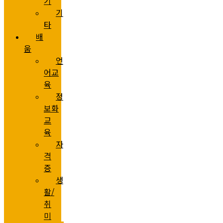
기
기
타
배
움
언
어교
육
정
보화
교
육
자
격
증
생
활/
취
미