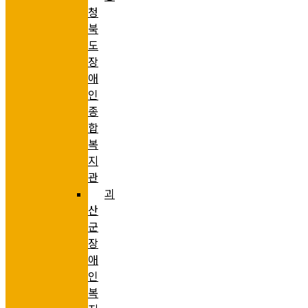
청
북
도
장
애
인
종
합
복
지
관
괴
산
군
장
애
인
복