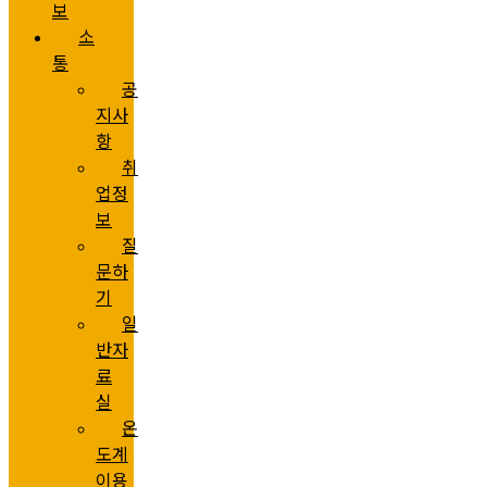
보
소
통
공
지사
항
취
업정
보
질
문하
기
일
반자
료
실
온
도계
이용