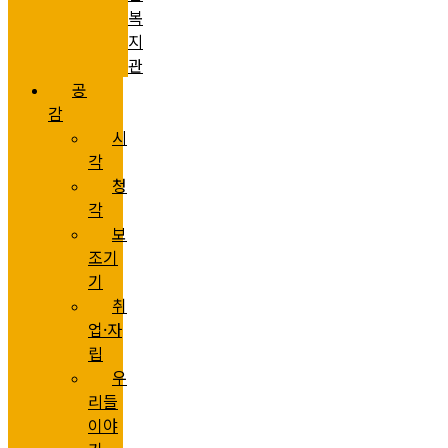
복
지
관
공
감
시
각
청
각
보
조기
기
취
업·자
립
우
리들
이야