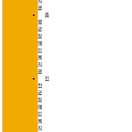
지
관
증
평
군
장
애
인
복
지
관
진
천
군
장
애
인
복
지