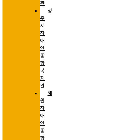
관
청
주
시
장
애
인
종
합
복
지
관
혜
원
장
애
인
종
합