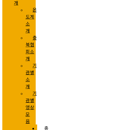
개
온
도계
소
개
충
북협
회소
개
기
관별
소
개
기
관별
영상
모
음
충