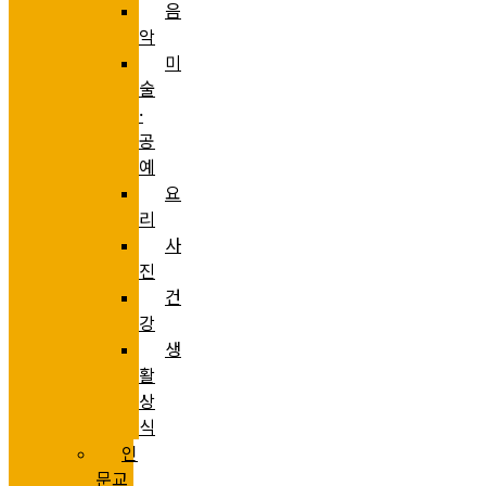
음
악
미
술
·
공
예
요
리
사
진
건
강
생
활
상
식
인
문교