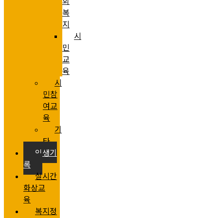
회
복
지
시
민
교
육
시
민참
여교
육
기
타
인생기
록
실시간
화상교
육
복지정