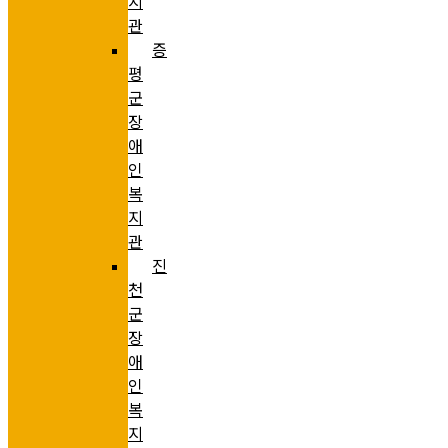
지
관
증
평
군
장
애
인
복
지
관
진
천
군
장
애
인
복
지