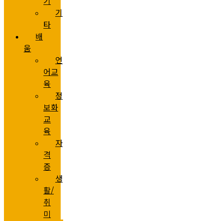
기
기
타
배
움
언
어교
육
정
보화
교
육
자
격
증
생
활/
취
미