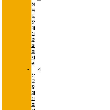
청
북
도
장
애
인
종
합
복
지
관
괴
산
군
장
애
인
복