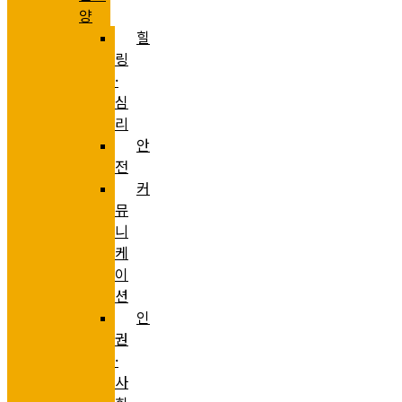
양
힐
링
·
심
리
안
전
커
뮤
니
케
이
션
인
권
·
사