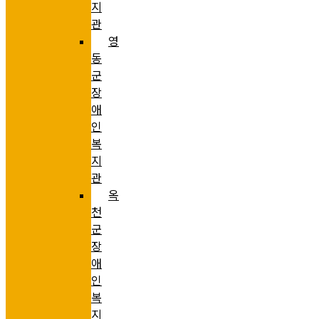
지
관
영
동
군
장
애
인
복
지
관
옥
천
군
장
애
인
복
지