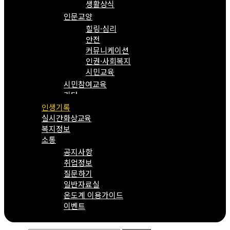
생활상식
인문교양
힐링·심리
안전
커뮤니케이션
인권·사회복지
시민교육
시민참여교육
기타
인생기록
실시간화상교육
복지정보
소통
공지사항
취업정보
질문하기
일반자료실
온도계 이용가이드
이벤트