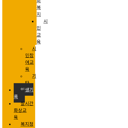
회
복
지
시
민
교
육
시
민참
여교
육
기
타
인생기
록
실시간
화상교
육
복지정