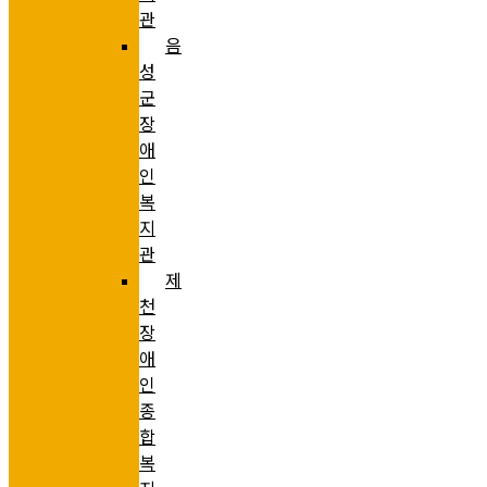
관
음
성
군
장
애
인
복
지
관
제
천
장
애
인
종
합
복