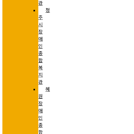
관
청
주
시
장
애
인
종
합
복
지
관
혜
원
장
애
인
종
합