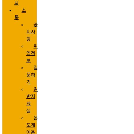
보
소
통
공
지사
항
취
업정
보
질
문하
기
일
반자
료
실
온
도계
이용