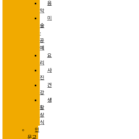
음
악
미
술
·
공
예
요
리
사
진
건
강
생
활
상
식
인
문교