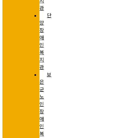
지
관
단
양
장
애
인
복
지
관
보
은
군
노
인
장
애
인
복