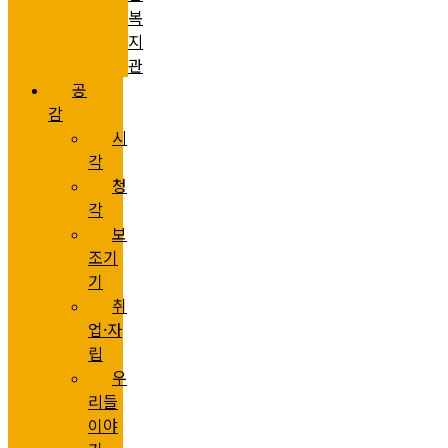
복
지
관
공
감
시
각
청
각
보
조기
기
취
업·자
립
우
리들
이야