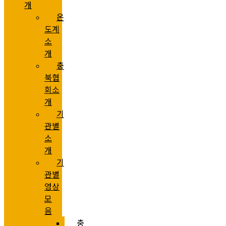
개
온
도계
소
개
충
북협
회소
개
기
관별
소
개
기
관별
영상
모
음
충