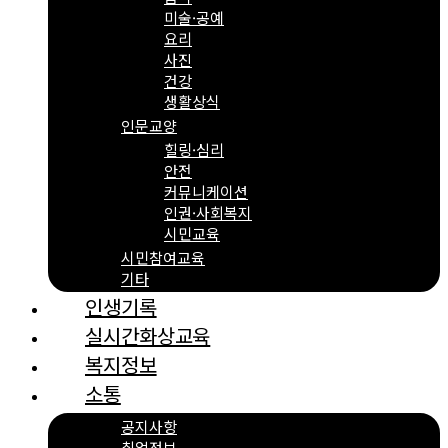
미술·공예
요리
사진
건강
생활상식
인문교양
힐링·심리
안전
커뮤니케이션
인권·사회복지
시민교육
시민참여교육
기타
인생기록
실시간화상교육
복지정보
소통
공지사항
취업정보