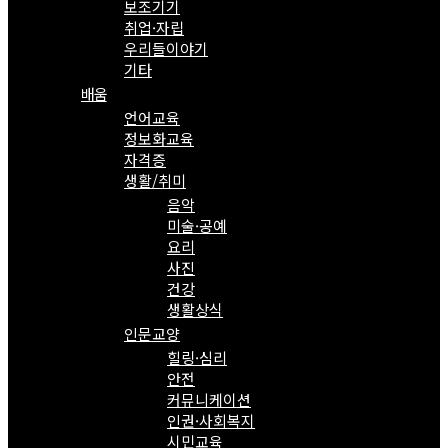
보조기기
취업·자립
우리들이야기
기타
배움
언어교육
정보화교육
자격증
생활/취미
음악
미술·공예
요리
사진
건강
생활상식
인문교양
힐링·심리
안전
커뮤니케이션
인권·사회복지
시민교육