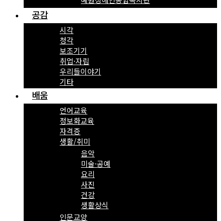
공감
시각
청각
보조기기
취업·자립
우리들이야기
기타
배움
언어교육
정보화교육
자격증
생활/취미
음악
미술·공예
요리
사진
건강
생활상식
인문교양