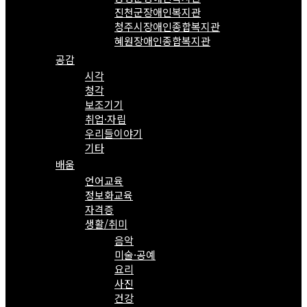
진천군장애인복지관
청주시장애인종합복지관
혜원장애인종합복지관
공감
시각
청각
보조기기
취업·자립
우리들이야기
기타
배움
언어교육
정보화교육
자격증
생활/취미
음악
미술·공예
요리
사진
건강