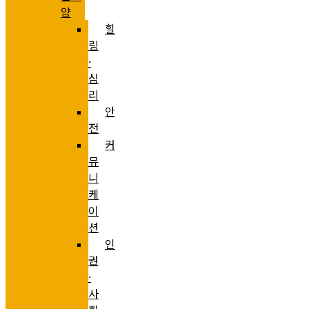
양
힐
링
·
심
리
안
전
커
뮤
니
케
이
션
인
권
·
사