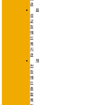
관
음
성
군
장
애
인
복
지
관
제
천
장
애
인
종
합
복