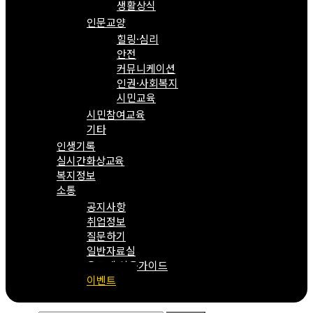
생활상식
인문교양
힐링·심리
안전
커뮤니케이션
인권·사회복지
시민교육
시민참여교육
기타
인생기록
실시간화상교육
복지정보
소통
공지사항
취업정보
질문하기
일반자료실
온도계 이용가이드
이벤트