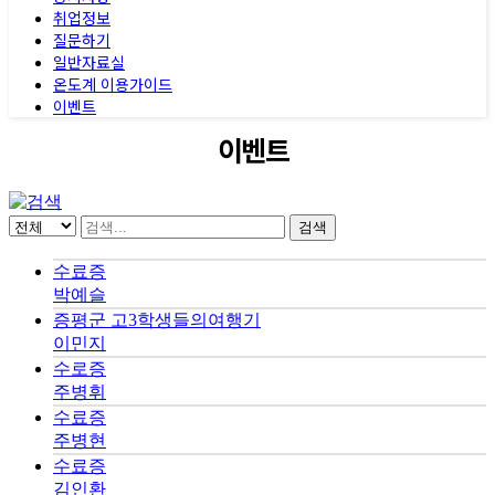
취업정보
질문하기
일반자료실
온도계 이용가이드
이벤트
이벤트
검색
수료증
박예슬
증평군 고3학생들의여행기
이민지
수로증
주병휘
수료증
주병현
수료증
김인환