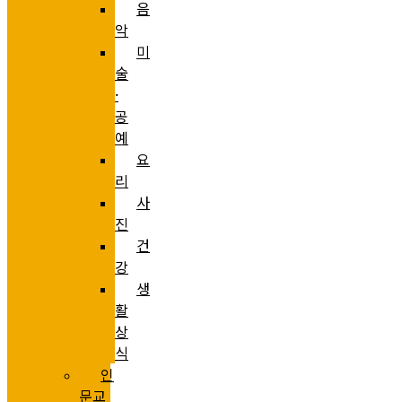
음
악
미
술
·
공
예
요
리
사
진
건
강
생
활
상
식
인
문교