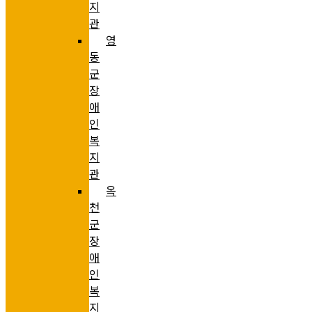
지
관
영
동
군
장
애
인
복
지
관
옥
천
군
장
애
인
복
지