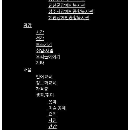
진천군장애인복지관
청주시장애인종합복지관
혜원장애인종합복지관
공감
시각
청각
보조기기
취업·자립
우리들이야기
기타
배움
언어교육
정보화교육
자격증
생활/취미
음악
미술·공예
요리
사진
건강