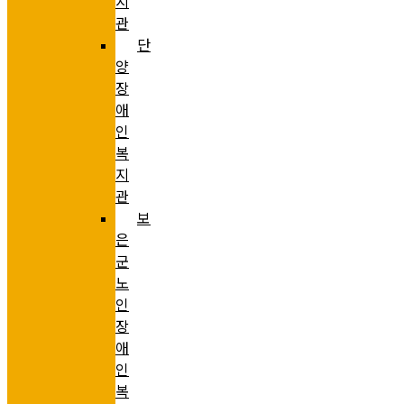
지
관
단
양
장
애
인
복
지
관
보
은
군
노
인
장
애
인
복