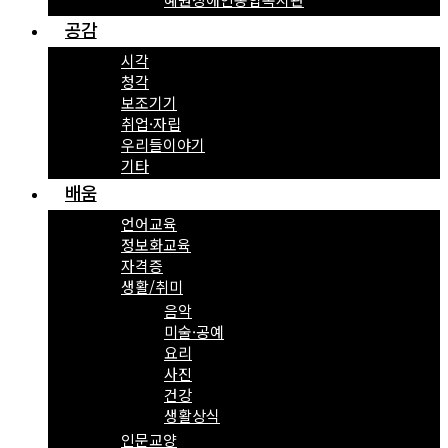
공감
시각
청각
보조기기
취업·자립
우리들이야기
기타
배움
언어교육
정보화교육
자격증
생활/취미
음악
미술·공예
요리
사진
건강
생활상식
인문교양