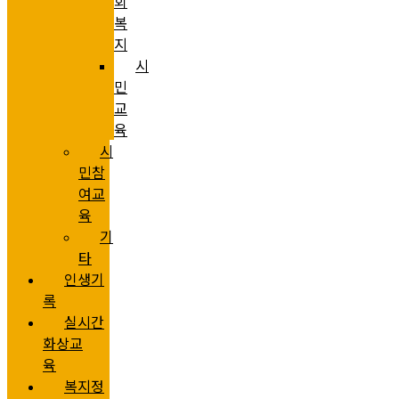
회
복
지
시
민
교
육
시
민참
여교
육
기
타
인생기
록
실시간
화상교
육
복지정