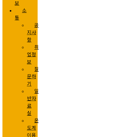
보
소
통
공
지사
항
취
업정
보
질
문하
기
일
반자
료
실
온
도계
이용