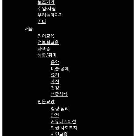
보조기기
취업·자립
우리들이야기
기타
배움
언어교육
정보화교육
자격증
생활/취미
음악
미술·공예
요리
사진
건강
생활상식
인문교양
힐링·심리
안전
커뮤니케이션
인권·사회복지
시민교육