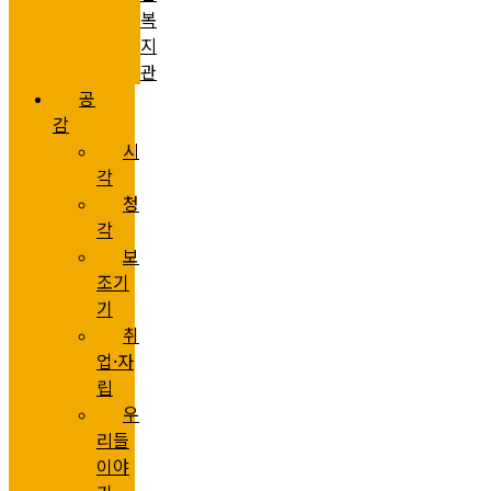
복
지
관
공
감
시
각
청
각
보
조기
기
취
업·자
립
우
리들
이야