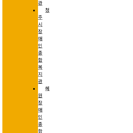
관
청
주
시
장
애
인
종
합
복
지
관
혜
원
장
애
인
종
합