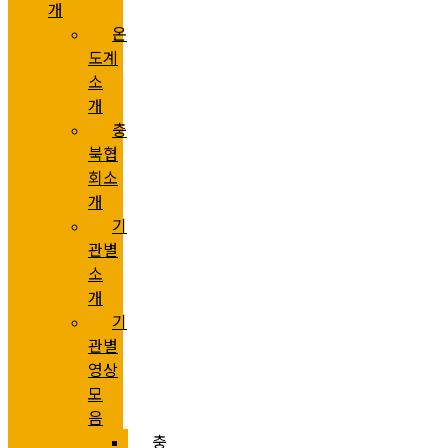
개
온
도계
소
개
충
북협
회소
개
기
관별
소
개
기
관별
영상
모
음
충