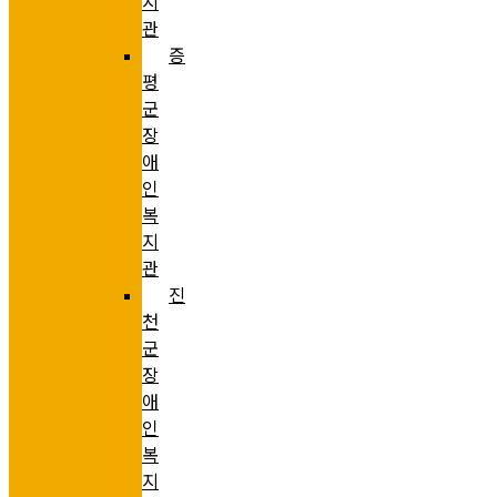
지
관
증
평
군
장
애
인
복
지
관
진
천
군
장
애
인
복
지