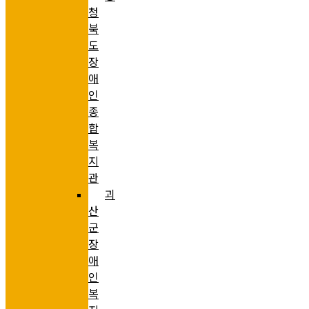
청
북
도
장
애
인
종
합
복
지
관
괴
산
군
장
애
인
복