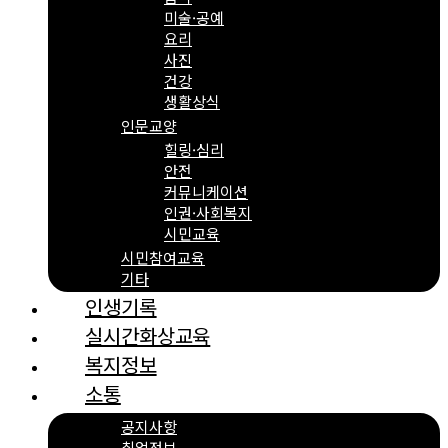
미술·공예
요리
사진
건강
생활상식
인문교양
힐링·심리
안전
커뮤니케이션
인권·사회복지
시민교육
시민참여교육
기타
인생기록
실시간화상교육
복지정보
소통
공지사항
취업정보