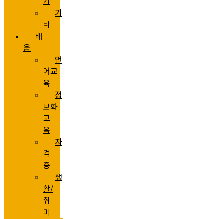
기
기
타
배
움
언
어교
육
정
보화
교
육
자
격
증
생
활/
취
미