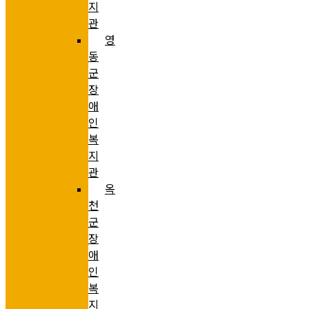
지
관
영
동
군
장
애
인
복
지
관
옥
천
군
장
애
인
복
지