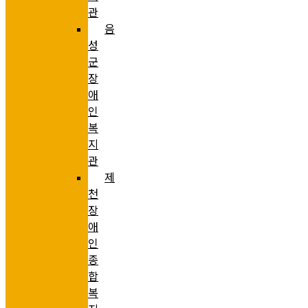
관
음
성
군
장
애
인
복
지
관
제
천
장
애
인
종
합
복