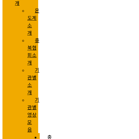
개
온
도계
소
개
충
북협
회소
개
기
관별
소
개
기
관별
영상
모
음
충