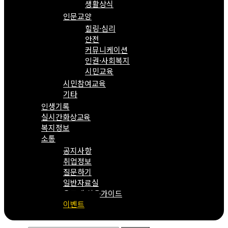
생활상식
인문교양
힐링·심리
안전
커뮤니케이션
인권·사회복지
시민교육
시민참여교육
기타
인생기록
실시간화상교육
복지정보
소통
공지사항
취업정보
질문하기
일반자료실
온도계 이용가이드
이벤트