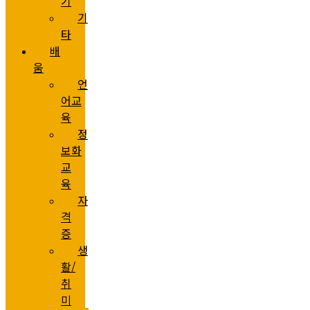
기
기
타
배
움
언
어교
육
정
보화
교
육
자
격
증
생
활/
취
미