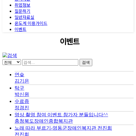
취업정보
질문하기
일반자료실
온도계 이용가이드
이벤트
이벤트
검색
연슺
김기은
탁구
박신원
수료증
정경진
영상 촬영 참여 이벤트 참가자 분들입니다^^
충청북도장애인종합복지관
노래 따라 부르기-영동군장애인복지관 전진희
전진희