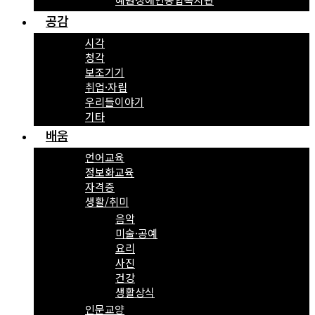
공감
시각
청각
보조기기
취업·자립
우리들이야기
기타
배움
언어교육
정보화교육
자격증
생활/취미
음악
미술·공예
요리
사진
건강
생활상식
인문교양