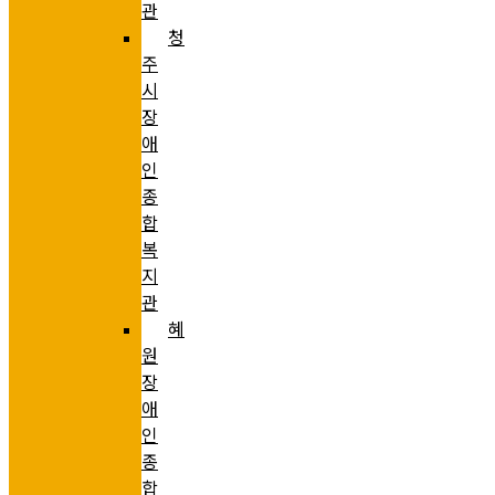
관
청
주
시
장
애
인
종
합
복
지
관
혜
원
장
애
인
종
합