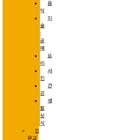
음
악
미
술
·
공
예
요
리
사
진
건
강
생
활
상
식
인
문교