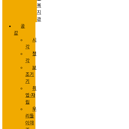
복
지
관
공
감
시
각
청
각
보
조기
기
취
업·자
립
우
리들
이야