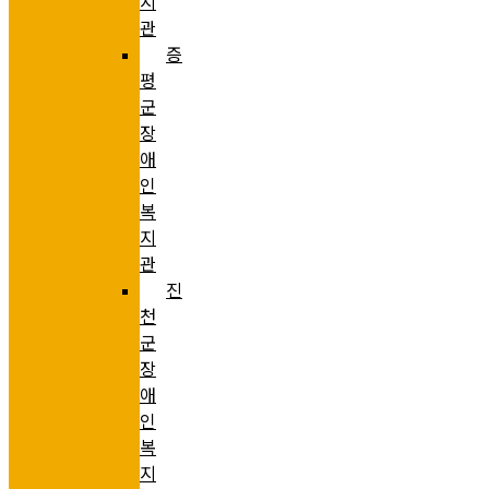
지
관
증
평
군
장
애
인
복
지
관
진
천
군
장
애
인
복
지