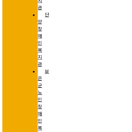
지
관
단
양
장
애
인
복
지
관
보
은
군
노
인
장
애
인
복