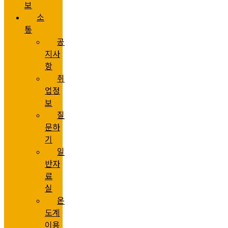
보
소
통
공
지사
항
취
업정
보
질
문하
기
일
반자
료
실
온
도계
이용