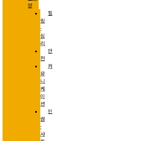
양
힐
링
·
심
리
안
전
커
뮤
니
케
이
션
인
권
·
사