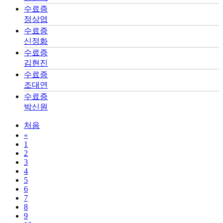
수료증
정상엽
수료증
신정화
수료증
김현진
수료증
조대연
수료증
박신원
처음
«
1
2
3
4
5
6
7
8
9