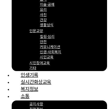
미술·공예
요리
사진
건강
생활상식
인문교양
힐링·심리
안전
커뮤니케이션
인권·사회복지
시민교육
시민참여교육
기타
인생기록
실시간화상교육
복지정보
소통
공지사항
취업정보