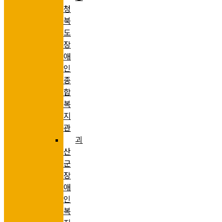
청
북
도
장
애
인
종
합
복
지
관
괴
산
군
장
애
인
복