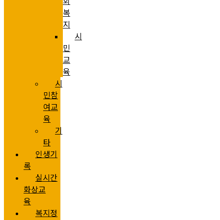
회
복
지
시
민
교
육
시
민참
여교
육
기
타
인생기
록
실시간
화상교
육
복지정