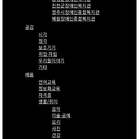
진천군장애인복지관
청주시장애인종합복지관
혜원장애인종합복지관
공감
시각
청각
보조기기
취업·자립
우리들이야기
기타
배움
언어교육
정보화교육
자격증
생활/취미
음악
미술·공예
요리
사진
건강