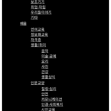
보조기기
취업·자립
우리들이야기
기타
배움
언어교육
정보화교육
자격증
생활/취미
음악
미술·공예
요리
사진
건강
생활상식
인문교양
힐링·심리
안전
커뮤니케이션
인권·사회복지
시민교육