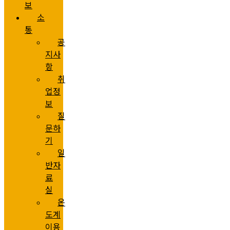
보
소
통
공
지사
항
취
업정
보
질
문하
기
일
반자
료
실
온
도계
이용