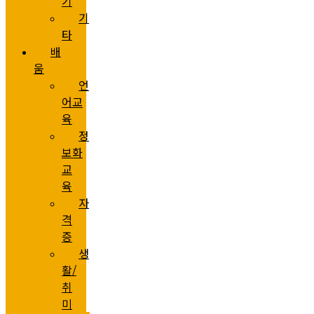
기
기
타
배
움
언
어교
육
정
보화
교
육
자
격
증
생
활/
취
미