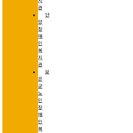
지
관
단
양
장
애
인
복
지
관
보
은
군
노
인
장
애
인
복