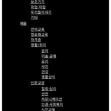
보조기기
취업·자립
우리들이야기
기타
배움
언어교육
정보화교육
자격증
생활/취미
음악
미술·공예
요리
사진
건강
생활상식
인문교양
힐링·심리
안전
커뮤니케이션
인권·사회복지
시민교육