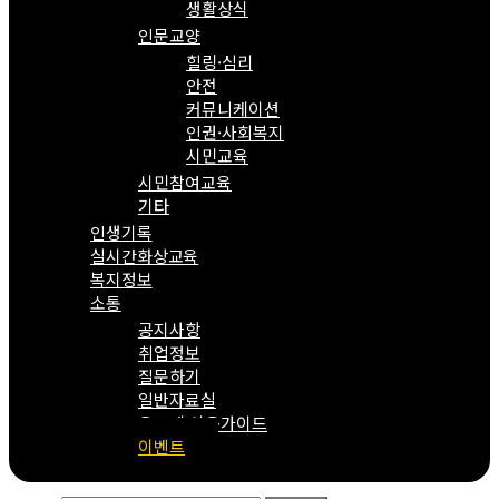
생활상식
인문교양
힐링·심리
안전
커뮤니케이션
인권·사회복지
시민교육
시민참여교육
기타
인생기록
실시간화상교육
복지정보
소통
공지사항
취업정보
질문하기
일반자료실
온도계 이용가이드
이벤트