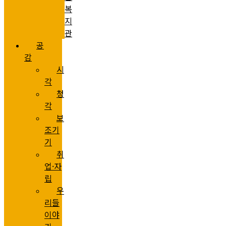
복
지
관
공
감
시
각
청
각
보
조기
기
취
업·자
립
우
리들
이야