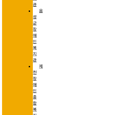
관
음
성
군
장
애
인
복
지
관
제
천
장
애
인
종
합
복