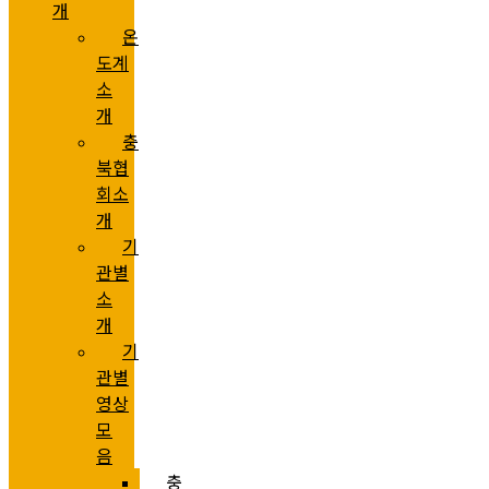
개
온
도계
소
개
충
북협
회소
개
기
관별
소
개
기
관별
영상
모
음
충