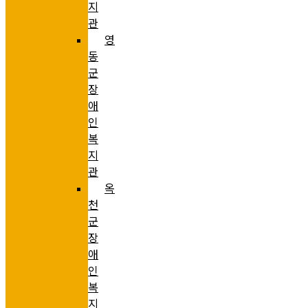
지
관
영
동
군
장
애
인
복
지
관
옥
천
군
장
애
인
복
지