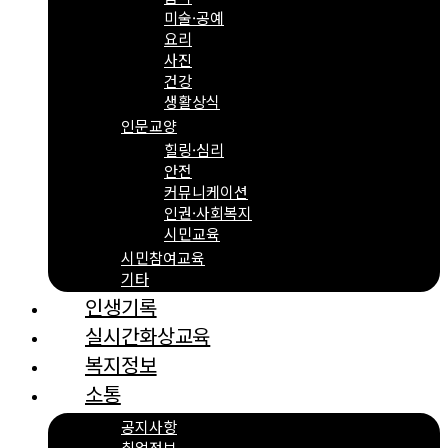
미술·공예
요리
사진
건강
생활상식
인문교양
힐링·심리
안전
커뮤니케이션
인권·사회복지
시민교육
시민참여교육
기타
인생기록
실시간화상교육
복지정보
소통
공지사항
취업정보