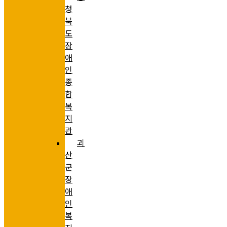
청
북
도
장
애
인
종
합
복
지
관
괴
산
군
장
애
인
복