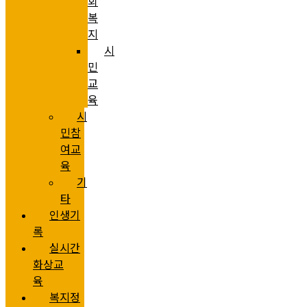
회
복
지
시
민
교
육
시
민참
여교
육
기
타
인생기
록
실시간
화상교
육
복지정