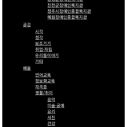
진천군장애인복지관
청주시장애인종합복지관
혜원장애인종합복지관
공감
시각
청각
보조기기
취업·자립
우리들이야기
기타
배움
언어교육
정보화교육
자격증
생활/취미
음악
미술·공예
요리
사진
건강