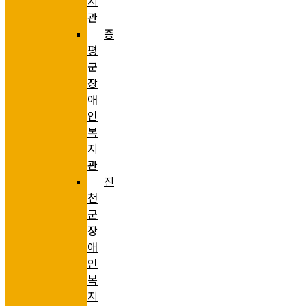
지
관
증
평
군
장
애
인
복
지
관
진
천
군
장
애
인
복
지