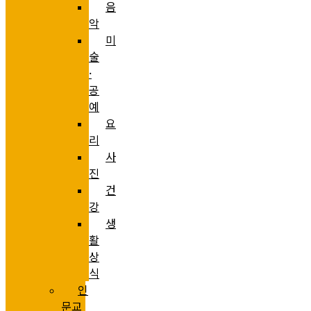
음
악
미
술
·
공
예
요
리
사
진
건
강
생
활
상
식
인
문교