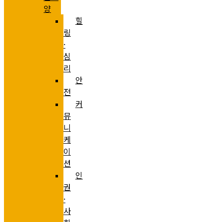
양
힐
링
·
심
리
안
전
커
뮤
니
케
이
션
인
권
·
사