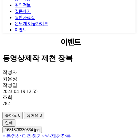
취업정보
질문하기
일반자료실
온도계 이용가이드
이벤트
이벤트
동영상제작 제천 장복
작성자
최은성
작성일
2023-04-19 12:55
조회
782
좋아요
0
싫어요
0
인쇄
1681876330634.jpg
«
동영상 따라하기~^^-제천장복