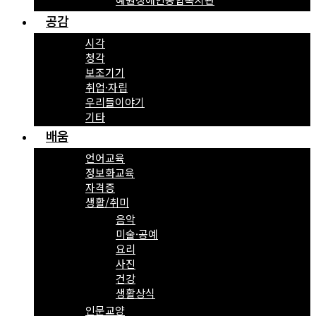
공감
시각
청각
보조기기
취업·자립
우리들이야기
기타
배움
언어교육
정보화교육
자격증
생활/취미
음악
미술·공예
요리
사진
건강
생활상식
인문교양