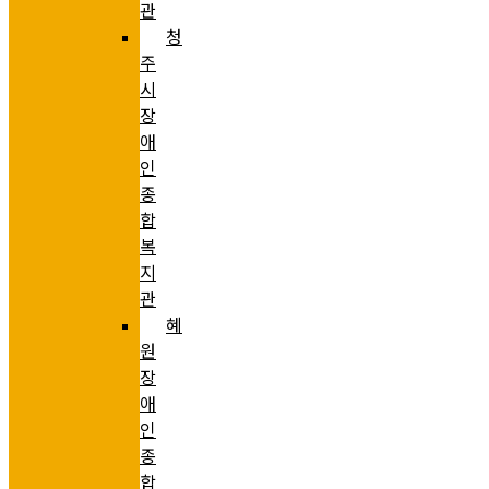
관
청
주
시
장
애
인
종
합
복
지
관
혜
원
장
애
인
종
합