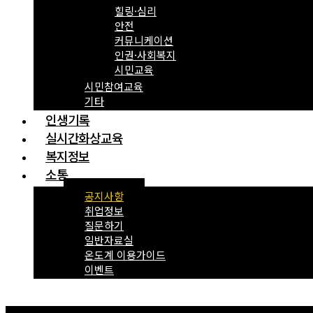
힐링·심리
안전
커뮤니케이션
인권·사회복지
시민교육
시민참여교육
기타
인생기록
실시간화상교육
복지정보
소통
공지사항
취업정보
질문하기
일반자료실
온도계 이용가이드
이벤트
Menu