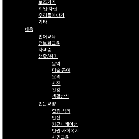
보조기기
취업·자립
우리들이야기
기타
배움
언어교육
정보화교육
자격증
생활/취미
음악
미술·공예
요리
사진
건강
생활상식
인문교양
힐링·심리
안전
커뮤니케이션
인권·사회복지
시민교육