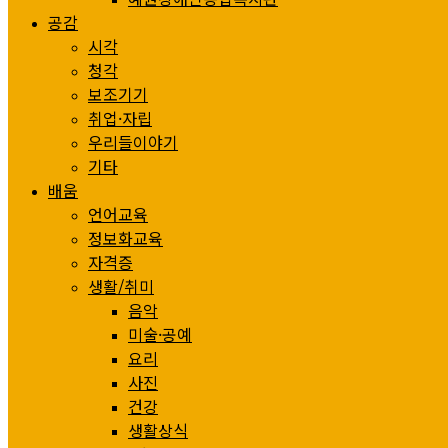
공감
시각
청각
보조기기
취업·자립
우리들이야기
기타
배움
언어교육
정보화교육
자격증
생활/취미
음악
미술·공예
요리
사진
건강
생활상식