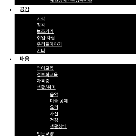
공감
시각
청각
보조기기
취업·자립
우리들이야기
기타
배움
언어교육
정보화교육
자격증
생활/취미
음악
미술·공예
요리
사진
건강
생활상식
인문교양